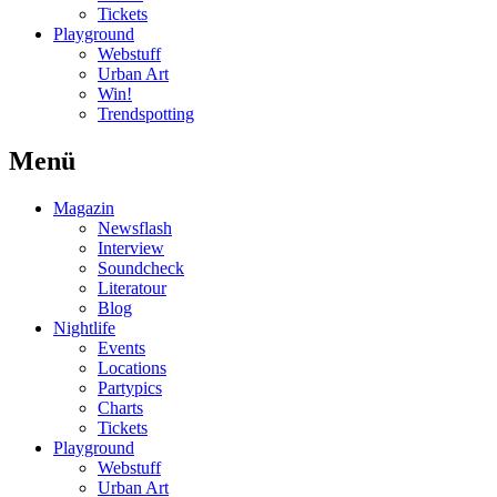
Tickets
Playground
Webstuff
Urban Art
Win!
Trendspotting
Menü
Magazin
Newsflash
Interview
Soundcheck
Literatour
Blog
Nightlife
Events
Locations
Partypics
Charts
Tickets
Playground
Webstuff
Urban Art