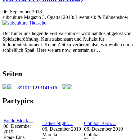
06. September 2018
subculture Magazin 3. Quartal 2018: Livemusik & Bühnenshow
Der hinter uns liegende Festivalsommer wird nahtlos abgelöst von
Spielzeiteröffnung, Kunstsaisonstart und Auftakt für
Indoorentertainment. Keine Zeit zu verlieren also, wir wollen doch
schließlich Spaß. Here we are now, entertain us…
Seiten
…
8
9
10
11
12
13
14
15
16
…
Partypics
Bottle Block…
Ladies Night…
Cohibar Barb…
06. Dezember
06. Dezember 2019
06. Dezember 2019
2019
Mamita
Cohibar
Etage Eins