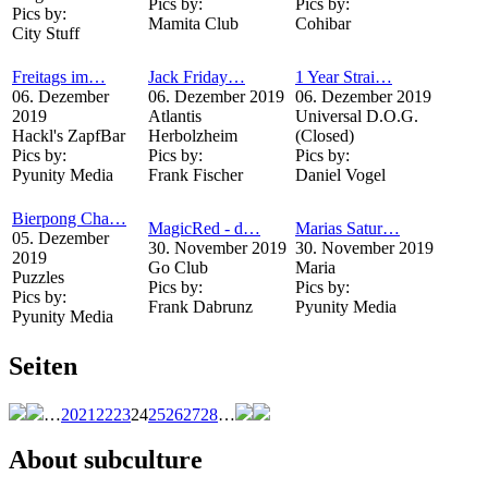
Pics by:
Pics by:
Pics by:
Mamita Club
Cohibar
City Stuff
Freitags im…
Jack Friday…
1 Year Strai…
06. Dezember
06. Dezember 2019
06. Dezember 2019
2019
Atlantis
Universal D.O.G.
Hackl's ZapfBar
Herbolzheim
(Closed)
Pics by:
Pics by:
Pics by:
Pyunity Media
Frank Fischer
Daniel Vogel
Bierpong Cha…
MagicRed - d…
Marias Satur…
05. Dezember
30. November 2019
30. November 2019
2019
Go Club
Maria
Puzzles
Pics by:
Pics by:
Pics by:
Frank Dabrunz
Pyunity Media
Pyunity Media
Seiten
…
20
21
22
23
24
25
26
27
28
…
About subculture