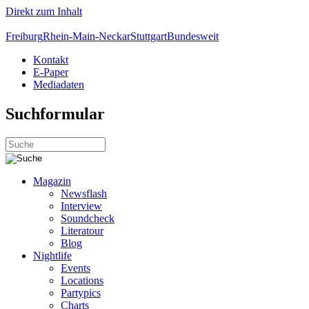
Direkt zum Inhalt
Freiburg
Rhein-Main-Neckar
Stuttgart
Bundesweit
Kontakt
E-Paper
Mediadaten
Suchformular
Magazin
Newsflash
Interview
Soundcheck
Literatour
Blog
Nightlife
Events
Locations
Partypics
Charts