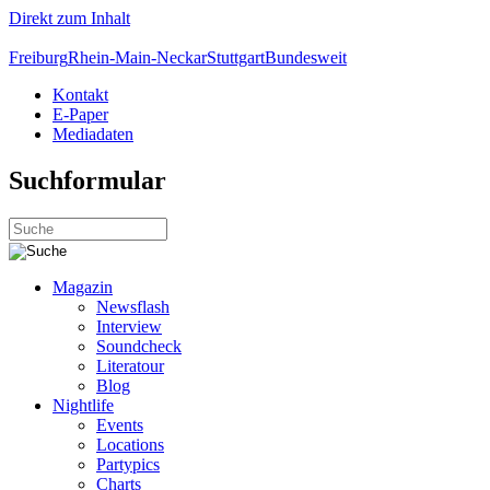
Direkt zum Inhalt
Freiburg
Rhein-Main-Neckar
Stuttgart
Bundesweit
Kontakt
E-Paper
Mediadaten
Suchformular
Magazin
Newsflash
Interview
Soundcheck
Literatour
Blog
Nightlife
Events
Locations
Partypics
Charts