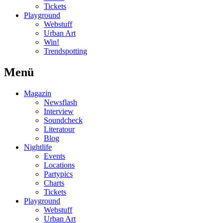
Tickets
Playground
Webstuff
Urban Art
Win!
Trendspotting
Menü
Magazin
Newsflash
Interview
Soundcheck
Literatour
Blog
Nightlife
Events
Locations
Partypics
Charts
Tickets
Playground
Webstuff
Urban Art