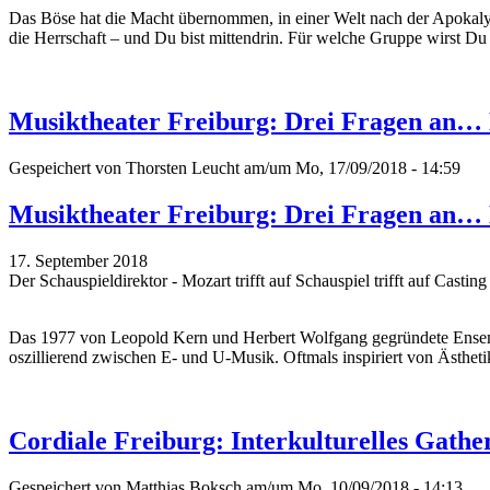
Das Böse hat die Macht übernommen, in einer Welt nach der Apokaly
die Herrschaft – und Du bist mittendrin. Für welche Gruppe wirst Du
Musiktheater Freiburg: Drei Fragen an…
Gespeichert von
Thorsten Leucht
am/um Mo, 17/09/2018 - 14:59
Musiktheater Freiburg: Drei Fragen an…
17. September 2018
Der Schauspieldirektor - Mozart trifft auf Schauspiel trifft auf Casti
Das 1977 von Leopold Kern und Herbert Wolfgang gegründete Ensemble 
oszillierend zwischen E- und U-Musik. Oftmals inspiriert von Ästheti
Cordiale Freiburg: Interkulturelles Gathe
Gespeichert von
Matthias Boksch
am/um Mo, 10/09/2018 - 14:13