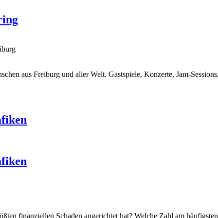
ring
iburg
nschen aus Freiburg und aller Welt. Gastspiele, Konzerte, Jam-Session
afiken
afiken
ößten finanziellen Schaden angerichtet hat? Welche Zahl am häufigste