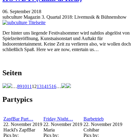
06. September 2018
subculture Magazin 3. Quartal 2018: Livemusik & Bühnenshow
Der hinter uns liegende Festivalsommer wird nahtlos abgelöst von
Spielzeiteröffnung, Kunstsaisonstart und Auftakt für
Indoorentertainment. Keine Zeit zu verlieren also, wir wollen doch
schließlich Spaß. Here we are now, entertain us…
Seiten
…
8
9
10
11
12
13
14
15
16
…
Partypics
ZapfBar Part…
Friday Night…
Barbetrieb
22. November 2019
22. November 2019
22. November 2019
Hackl's ZapfBar
Maria
Cohibar
Pics by:
Pics by:
Pics by: