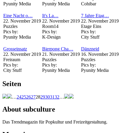
Pyunity Media
Pyunity Media
Cohibar
Eine Nacht o…
It's La…
7 Jahre Etag…
22. November 2019
22. November 2019
22. November 2019
Puzzles
Room14
Etage Eins
Pics by:
Pics by:
Pics by:
Pyunity Media
K-Design
City Stuff
Grosseinsatz
Bierpong Cha…
Dänzneid
22. November 2019
21. November 2019
16. November 2019
Freiraum
Puzzles
Puzzles
Pics by:
Pics by:
Pics by:
City Stuff
Pyunity Media
Pyunity Media
Seiten
…
24
25
26
27
28
29
30
31
32
…
About subculture
Das Trendmagazin für Popkultur und Freizeitgestaltung.