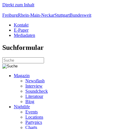
Direkt zum Inhalt
Freiburg
Rhein-Main-Neckar
Stuttgart
Bundesweit
Kontakt
E-Paper
Mediadaten
Suchformular
Magazin
Newsflash
Interview
Soundcheck
Literatour
Blog
Nightlife
Events
Locations
Partypics
Charts