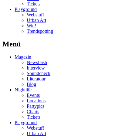
Tickets
Playground
Webstuff
Urban Art
Win!
Trendspotting
Menü
Magazin
Newsflash
Interview
Soundcheck
Literatour
Blog
Nightlife
Events
Locations
Partypics
Charts
Tickets
Playground
Webstuff
Urban Art