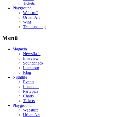
Tickets
Playground
Webstuff
Urban Art
Win!
Trendspotting
Menü
Magazin
Newsflash
Interview
Soundcheck
Literatour
Blog
Nightlife
Events
Locations
Partypics
Charts
Tickets
Playground
Webstuff
Urban Art