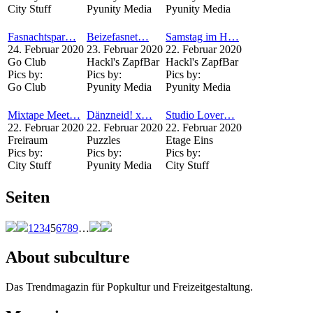
City Stuff
Pyunity Media
Pyunity Media
Fasnachtspar…
Beizefasnet…
Samstag im H…
24. Februar 2020
23. Februar 2020
22. Februar 2020
Go Club
Hackl's ZapfBar
Hackl's ZapfBar
Pics by:
Pics by:
Pics by:
Go Club
Pyunity Media
Pyunity Media
Mixtape Meet…
Dänzneid! x…
Studio Lover…
22. Februar 2020
22. Februar 2020
22. Februar 2020
Freiraum
Puzzles
Etage Eins
Pics by:
Pics by:
Pics by:
City Stuff
Pyunity Media
City Stuff
Seiten
1
2
3
4
5
6
7
8
9
…
About subculture
Das Trendmagazin für Popkultur und Freizeitgestaltung.