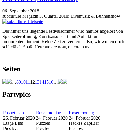
06. September 2018
subculture Magazin 3. Quartal 2018: Livemusik & Bühnenshow
Der hinter uns liegende Festivalsommer wird nahtlos abgelöst von
Spielzeiteröffnung, Kunstsaisonstart und Auftakt für
Indoorentertainment. Keine Zeit zu verlieren also, wir wollen doch
schließlich Spaß. Here we are now, entertain us…
Seiten
…
8
9
10
11
12
13
14
15
16
…
Partypics
Fasnet Isch…
Rosenmontag…
Rosenmontag…
26. Februar 2020
24. Februar 2020
24. Februar 2020
Etage Eins
Puzzles
Hackl's ZapfBar
Pics by:
Pics by:
Pics by: