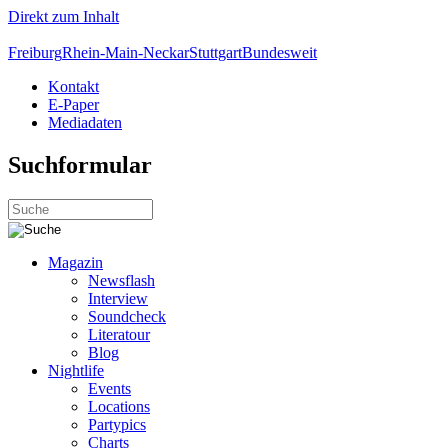
Direkt zum Inhalt
Freiburg
Rhein-Main-Neckar
Stuttgart
Bundesweit
Kontakt
E-Paper
Mediadaten
Suchformular
Magazin
Newsflash
Interview
Soundcheck
Literatour
Blog
Nightlife
Events
Locations
Partypics
Charts