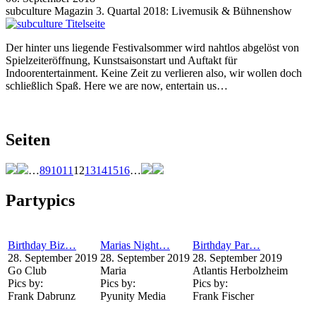
subculture Magazin 3. Quartal 2018: Livemusik & Bühnenshow
Der hinter uns liegende Festivalsommer wird nahtlos abgelöst von
Spielzeiteröffnung, Kunstsaisonstart und Auftakt für
Indoorentertainment. Keine Zeit zu verlieren also, wir wollen doch
schließlich Spaß. Here we are now, entertain us…
Seiten
…
8
9
10
11
12
13
14
15
16
…
Partypics
Birthday Biz…
Marias Night…
Birthday Par…
28. September 2019
28. September 2019
28. September 2019
Go Club
Maria
Atlantis Herbolzheim
Pics by:
Pics by:
Pics by:
Frank Dabrunz
Pyunity Media
Frank Fischer