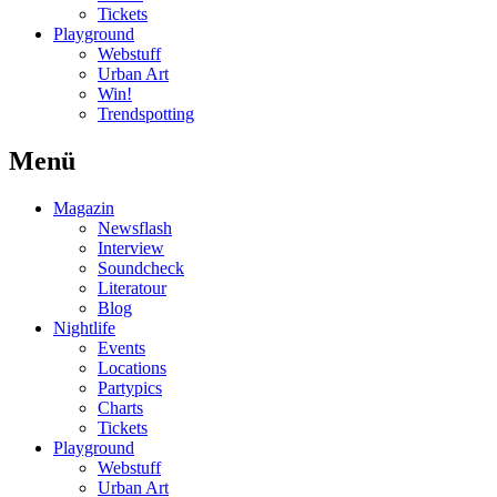
Tickets
Playground
Webstuff
Urban Art
Win!
Trendspotting
Menü
Magazin
Newsflash
Interview
Soundcheck
Literatour
Blog
Nightlife
Events
Locations
Partypics
Charts
Tickets
Playground
Webstuff
Urban Art