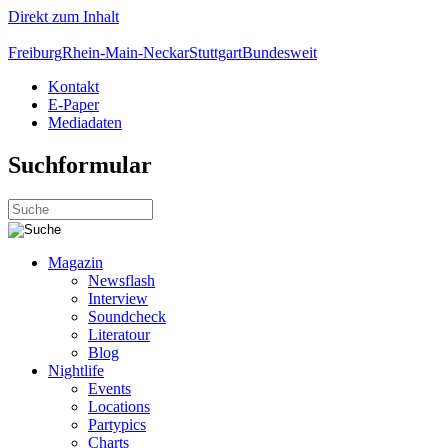
Direkt zum Inhalt
Freiburg
Rhein-Main-Neckar
Stuttgart
Bundesweit
Kontakt
E-Paper
Mediadaten
Suchformular
Magazin
Newsflash
Interview
Soundcheck
Literatour
Blog
Nightlife
Events
Locations
Partypics
Charts