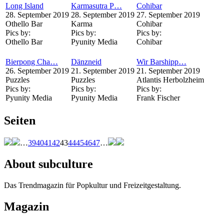
Long Island
Karmasutra P…
Cohibar
28. September 2019
28. September 2019
27. September 2019
Othello Bar
Karma
Cohibar
Pics by:
Pics by:
Pics by:
Othello Bar
Pyunity Media
Cohibar
Bierpong Cha…
Dänzneid
Wir Barshipp…
26. September 2019
21. September 2019
21. September 2019
Puzzles
Puzzles
Atlantis Herbolzheim
Pics by:
Pics by:
Pics by:
Pyunity Media
Pyunity Media
Frank Fischer
Seiten
…
39
40
41
42
43
44
45
46
47
…
About subculture
Das Trendmagazin für Popkultur und Freizeitgestaltung.
Magazin