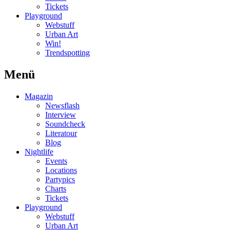
Tickets
Playground
Webstuff
Urban Art
Win!
Trendspotting
Menü
Magazin
Newsflash
Interview
Soundcheck
Literatour
Blog
Nightlife
Events
Locations
Partypics
Charts
Tickets
Playground
Webstuff
Urban Art