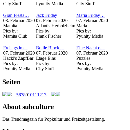
City Stuff
Pyunity Media
City Stuff
Gran Fiesta…
Jack Friday
Maria Friday…
08. Februar 2020
07. Februar 2020
07. Februar 2020
Mamita
Atlantis Herbolzheim
Maria
Pics by:
Pics by:
Pics by:
Mamita Club
Frank Fischer
Pyunity Media
Freitags im…
Bottle Block…
Eine Nacht o…
07. Februar 2020
07. Februar 2020
07. Februar 2020
Hackl's ZapfBar
Etage Eins
Puzzles
Pics by:
Pics by:
Pics by:
Pyunity Media
City Stuff
Pyunity Media
Seiten
…
5
6
7
8
9
10
11
12
13
…
About subculture
Das Trendmagazin für Popkultur und Freizeitgestaltung.