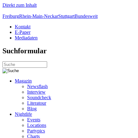
Direkt zum Inhalt
Freiburg
Rhein-Main-Neckar
Stuttgart
Bundesweit
Kontakt
E-Paper
Mediadaten
Suchformular
Magazin
Newsflash
Interview
Soundcheck
Literatour
Blog
Nightlife
Events
Locations
Partypics
Charts