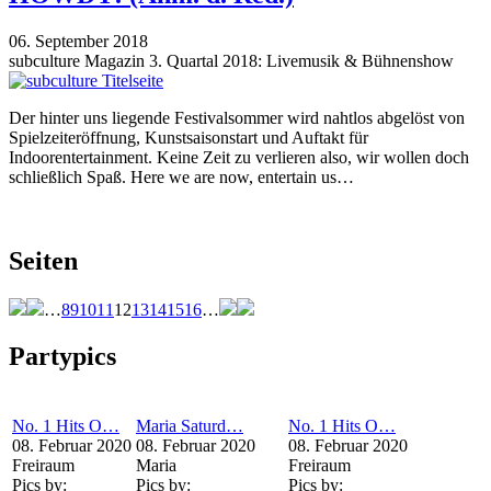
06. September 2018
subculture Magazin 3. Quartal 2018: Livemusik & Bühnenshow
Der hinter uns liegende Festivalsommer wird nahtlos abgelöst von
Spielzeiteröffnung, Kunstsaisonstart und Auftakt für
Indoorentertainment. Keine Zeit zu verlieren also, wir wollen doch
schließlich Spaß. Here we are now, entertain us…
Seiten
…
8
9
10
11
12
13
14
15
16
…
Partypics
No. 1 Hits O…
Maria Saturd…
No. 1 Hits O…
08. Februar 2020
08. Februar 2020
08. Februar 2020
Freiraum
Maria
Freiraum
Pics by:
Pics by:
Pics by: