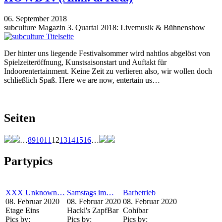
06. September 2018
subculture Magazin 3. Quartal 2018: Livemusik & Bühnenshow
Der hinter uns liegende Festivalsommer wird nahtlos abgelöst von
Spielzeiteröffnung, Kunstsaisonstart und Auftakt für
Indoorentertainment. Keine Zeit zu verlieren also, wir wollen doch
schließlich Spaß. Here we are now, entertain us…
Seiten
…
8
9
10
11
12
13
14
15
16
…
Partypics
XXX Unknown…
Samstags im…
Barbetrieb
08. Februar 2020
08. Februar 2020
08. Februar 2020
Etage Eins
Hackl's ZapfBar
Cohibar
Pics by:
Pics by:
Pics by: