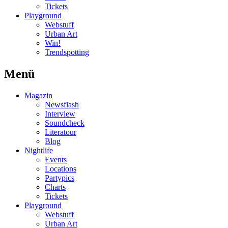
Tickets
Playground
Webstuff
Urban Art
Win!
Trendspotting
Menü
Magazin
Newsflash
Interview
Soundcheck
Literatour
Blog
Nightlife
Events
Locations
Partypics
Charts
Tickets
Playground
Webstuff
Urban Art