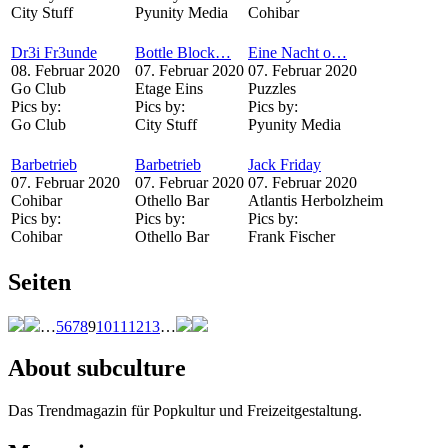
City Stuff
Pyunity Media
Cohibar
Dr3i Fr3unde
Bottle Block…
Eine Nacht o…
08. Februar 2020
07. Februar 2020
07. Februar 2020
Go Club
Etage Eins
Puzzles
Pics by:
Pics by:
Pics by:
Go Club
City Stuff
Pyunity Media
Barbetrieb
Barbetrieb
Jack Friday
07. Februar 2020
07. Februar 2020
07. Februar 2020
Cohibar
Othello Bar
Atlantis Herbolzheim
Pics by:
Pics by:
Pics by:
Cohibar
Othello Bar
Frank Fischer
Seiten
…
5
6
7
8
9
10
11
12
13
…
About subculture
Das Trendmagazin für Popkultur und Freizeitgestaltung.