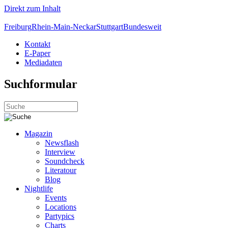
Direkt zum Inhalt
Freiburg
Rhein-Main-Neckar
Stuttgart
Bundesweit
Kontakt
E-Paper
Mediadaten
Suchformular
Magazin
Newsflash
Interview
Soundcheck
Literatour
Blog
Nightlife
Events
Locations
Partypics
Charts