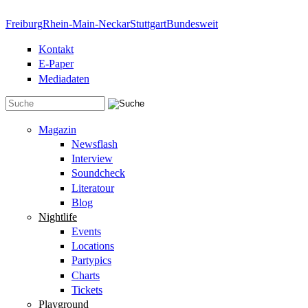
Direkt zum Inhalt
Freiburg
Rhein-Main-Neckar
Stuttgart
Bundesweit
Kontakt
E-Paper
Mediadaten
Suchformular
Magazin
Newsflash
Interview
Soundcheck
Literatour
Blog
Nightlife
Events
Locations
Partypics
Charts
Tickets
Playground