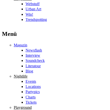
Webstuff
Urban Art
Win!
Trendspotting
Menü
Magazin
Newsflash
Interview
Soundcheck
Literatour
Blog
Nightlife
Events
Locations
Partypics
Charts
Tickets
Playground