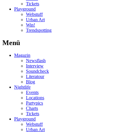
Tickets
Playground
Webstuff
Urban Art
Win!
Trendspotting
Menü
Magazin
Newsflash
Interview
Soundcheck
Literatour
Blog
Nightlife
Events
Locations
Partypics
Charts
Tickets
Playground
Webstuff
Urban Art