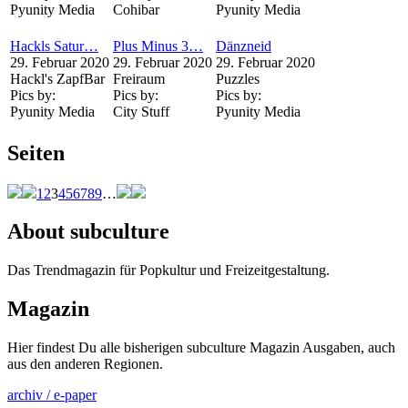
Pyunity Media
Cohibar
Pyunity Media
Hackls Satur…
Plus Minus 3…
Dänzneid
29. Februar 2020
29. Februar 2020
29. Februar 2020
Hackl's ZapfBar
Freiraum
Puzzles
Pics by:
Pics by:
Pics by:
Pyunity Media
City Stuff
Pyunity Media
Seiten
1
2
3
4
5
6
7
8
9
…
About subculture
Das Trendmagazin für Popkultur und Freizeitgestaltung.
Magazin
Hier findest Du alle bisherigen subculture Magazin Ausgaben, auch
aus den anderen Regionen.
archiv / e-paper