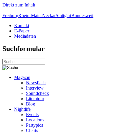
Direkt zum Inhalt
Freiburg
Rhein-Main-Neckar
Stuttgart
Bundesweit
Kontakt
E-Paper
Mediadaten
Suchformular
Magazin
Newsflash
Interview
Soundcheck
Literatour
Blog
Nightlife
Events
Locations
Partypics
Charts