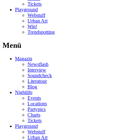
Tickets
Playground
Webstuff
Urban Art
Win!
Trendspotting
Menü
Magazin
Newsflash
Interview
Soundcheck
Literatour
Blog
Nightlife
Events
Locations
Partypics
Charts
Tickets
Playground
Webstuff
Urban Art