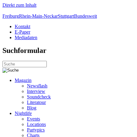
Direkt zum Inhalt
Freiburg
Rhein-Main-Neckar
Stuttgart
Bundesweit
Kontakt
E-Paper
Mediadaten
Suchformular
Magazin
Newsflash
Interview
Soundcheck
Literatour
Blog
Nightlife
Events
Locations
Partypics
Charts