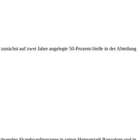
zunächst auf zwei Jahre angelegte 50-Prozent-Stelle in der Abteilung
chsenden Skateboardingszene in seiner Heimatstadt Bangalore und in