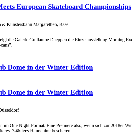
Meets European Skateboard Championships
n & Kunsteisbahn Margarethen, Basel
eigt die Galerie Guillaume Daeppen die Einzelausstellung Morning E
Beans".
ub Dome in der Winter Edition
ub Dome in der Winter Edition
Düsseldorf
on im One Night-Format. Eine Premiere also, wenn sich zur 2018er Wi
teres, 3-tägiges Happening bescheren.