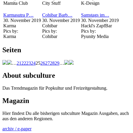
Mamita Club
City Stuff
K-Design
Karmasutra P…
Cohibar Barb…
Samstags im…
30. November 2019
30. November 2019
30. November 2019
Karma
Cohibar
Hackl's ZapfBar
Pics by:
Pics by:
Pics by:
Karma
Cohibar
Pyunity Media
Seiten
…
21
22
23
24
25
26
27
28
29
…
About subculture
Das Trendmagazin für Popkultur und Freizeitgestaltung.
Magazin
Hier findest Du alle bisherigen subculture Magazin Ausgaben, auch
aus den anderen Regionen.
archiv / e-paper