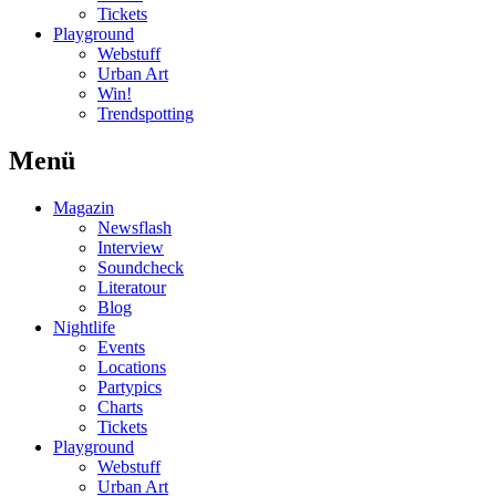
Tickets
Playground
Webstuff
Urban Art
Win!
Trendspotting
Menü
Magazin
Newsflash
Interview
Soundcheck
Literatour
Blog
Nightlife
Events
Locations
Partypics
Charts
Tickets
Playground
Webstuff
Urban Art