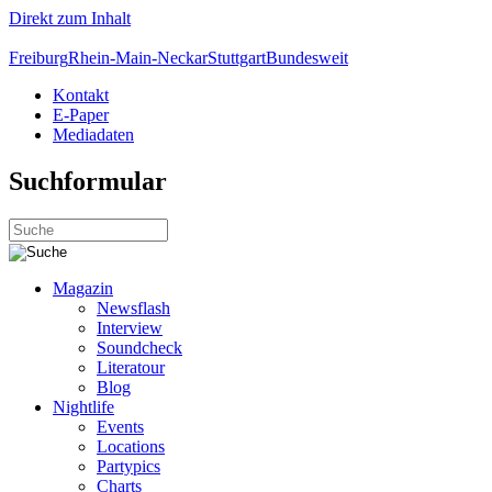
Direkt zum Inhalt
Freiburg
Rhein-Main-Neckar
Stuttgart
Bundesweit
Kontakt
E-Paper
Mediadaten
Suchformular
Magazin
Newsflash
Interview
Soundcheck
Literatour
Blog
Nightlife
Events
Locations
Partypics
Charts