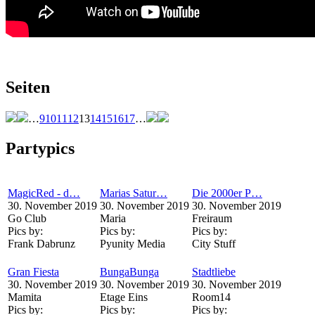
Seiten
…
9
10
11
12
13
14
15
16
17
…
Partypics
MagicRed - d…
Marias Satur…
Die 2000er P…
30. November 2019
30. November 2019
30. November 2019
Go Club
Maria
Freiraum
Pics by:
Pics by:
Pics by:
Frank Dabrunz
Pyunity Media
City Stuff
Gran Fiesta
BungaBunga
Stadtliebe
30. November 2019
30. November 2019
30. November 2019
Mamita
Etage Eins
Room14
Pics by:
Pics by:
Pics by: