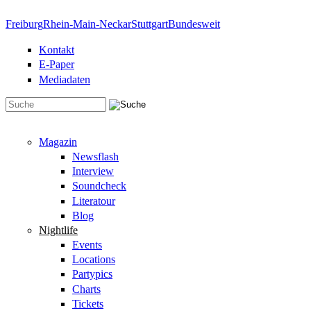
Direkt zum Inhalt
Freiburg
Rhein-Main-Neckar
Stuttgart
Bundesweit
Kontakt
E-Paper
Mediadaten
Suchformular
Magazin
Newsflash
Interview
Soundcheck
Literatour
Blog
Nightlife
Events
Locations
Partypics
Charts
Tickets