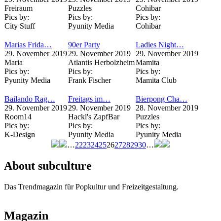
Freiraum
Puzzles
Cohibar
Pics by:
Pics by:
Pics by:
City Stuff
Pyunity Media
Cohibar
Marias Frida…
90er Party
Ladies Night…
29. November 2019
29. November 2019
29. November 2019
Maria
Atlantis Herbolzheim
Mamita
Pics by:
Pics by:
Pics by:
Pyunity Media
Frank Fischer
Mamita Club
Bailando Rag…
Freitags im…
Bierpong Cha…
29. November 2019
29. November 2019
28. November 2019
Room14
Hackl's ZapfBar
Puzzles
Pics by:
Pics by:
Pics by:
K-Design
Pyunity Media
Pyunity Media
…
22
23
24
25
26
27
28
29
30
…
Seiten
About subculture
Das Trendmagazin für Popkultur und Freizeitgestaltung.
Magazin