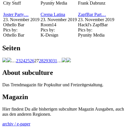
City Stuff
Pyunity Media
Frank Dabrunz
Joster Party…
Crema Latina
ZapfBar Part…
23. November 2019
23. November 2019
23. November 2019
Othello Bar
Room14
Hackl's ZapfBar
Pics by:
Pics by:
Pics by:
Othello Bar
K-Design
Pyunity Media
Seiten
…
23
24
25
26
27
28
29
30
31
…
About subculture
Das Trendmagazin für Popkultur und Freizeitgestaltung.
Magazin
Hier findest Du alle bisherigen subculture Magazin Ausgaben, auch
aus den anderen Regionen.
archiv / e-paper