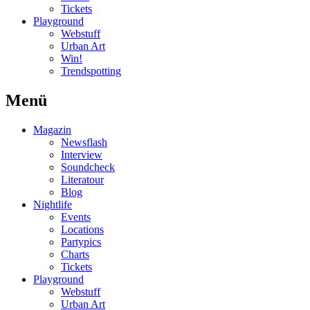
Tickets
Playground
Webstuff
Urban Art
Win!
Trendspotting
Menü
Magazin
Newsflash
Interview
Soundcheck
Literatour
Blog
Nightlife
Events
Locations
Partypics
Charts
Tickets
Playground
Webstuff
Urban Art