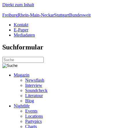
Direkt zum Inhalt
Freiburg
Rhein-Main-Neckar
Stuttgart
Bundesweit
Kontakt
E-Paper
Mediadaten
Suchformular
Magazin
Newsflash
Interview
Soundcheck
Literatour
Blog
Nightlife
Events
Locations
Partypics
Charts