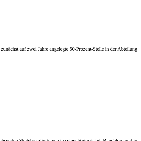
zunächst auf zwei Jahre angelegte 50-Prozent-Stelle in der Abteilung
chsenden Skateboardingszene in seiner Heimatstadt Bangalore und in