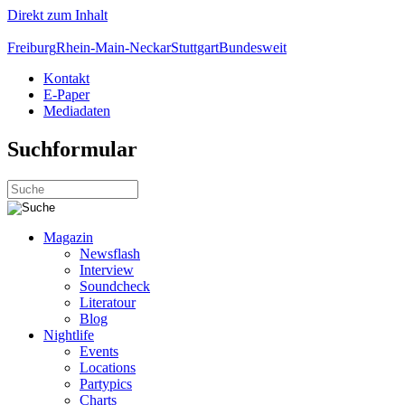
Direkt zum Inhalt
Freiburg
Rhein-Main-Neckar
Stuttgart
Bundesweit
Kontakt
E-Paper
Mediadaten
Suchformular
Magazin
Newsflash
Interview
Soundcheck
Literatour
Blog
Nightlife
Events
Locations
Partypics
Charts