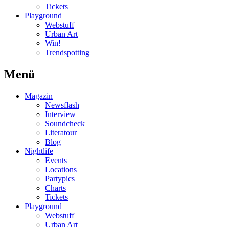
Tickets
Playground
Webstuff
Urban Art
Win!
Trendspotting
Menü
Magazin
Newsflash
Interview
Soundcheck
Literatour
Blog
Nightlife
Events
Locations
Partypics
Charts
Tickets
Playground
Webstuff
Urban Art