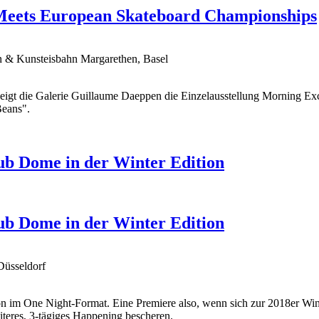
Meets European Skateboard Championships
n & Kunsteisbahn Margarethen, Basel
eigt die Galerie Guillaume Daeppen die Einzelausstellung Morning E
Beans".
ub Dome in der Winter Edition
ub Dome in der Winter Edition
Düsseldorf
on im One Night-Format. Eine Premiere also, wenn sich zur 2018er Wi
teres, 3-tägiges Happening bescheren.