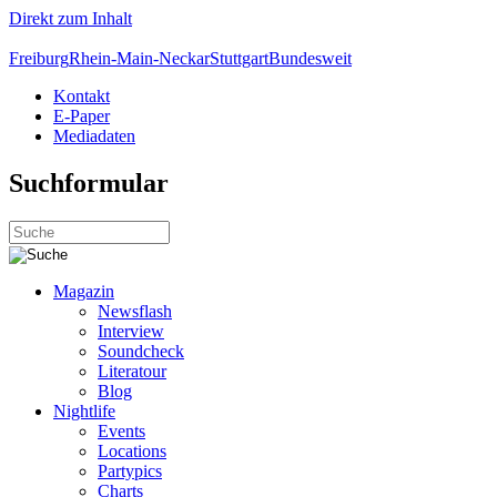
Direkt zum Inhalt
Freiburg
Rhein-Main-Neckar
Stuttgart
Bundesweit
Kontakt
E-Paper
Mediadaten
Suchformular
Magazin
Newsflash
Interview
Soundcheck
Literatour
Blog
Nightlife
Events
Locations
Partypics
Charts