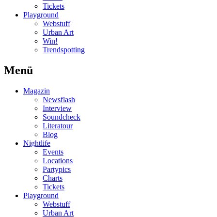
Tickets
Playground
Webstuff
Urban Art
Win!
Trendspotting
Menü
Magazin
Newsflash
Interview
Soundcheck
Literatour
Blog
Nightlife
Events
Locations
Partypics
Charts
Tickets
Playground
Webstuff
Urban Art