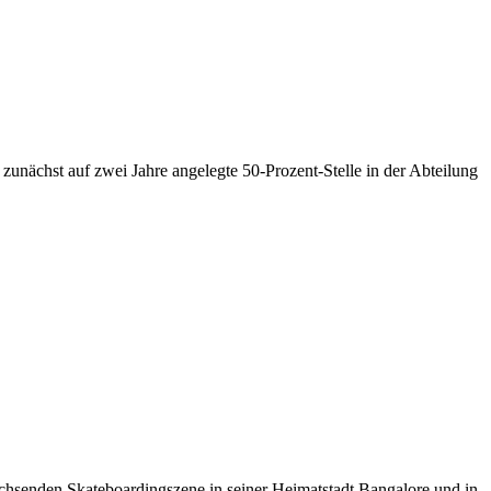
zunächst auf zwei Jahre angelegte 50-Prozent-Stelle in der Abteilung
chsenden Skateboardingszene in seiner Heimatstadt Bangalore und in