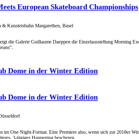
Meets European Skateboard Championships
n & Kunsteisbahn Margarethen, Basel
eigt die Galerie Guillaume Daeppen die Einzelausstellung Morning E
Beans".
ub Dome in der Winter Edition
ub Dome in der Winter Edition
Düsseldorf
on im One Night-Format. Eine Premiere also, wenn sich zur 2018er Wi
teres, 3-tägiges Happening bescheren.