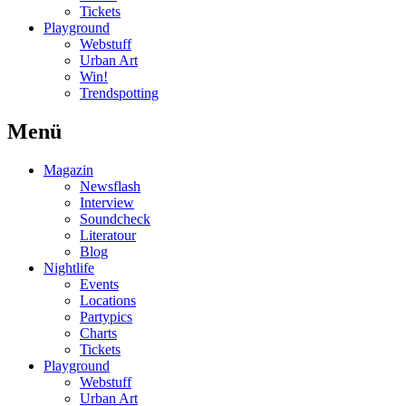
Tickets
Playground
Webstuff
Urban Art
Win!
Trendspotting
Menü
Magazin
Newsflash
Interview
Soundcheck
Literatour
Blog
Nightlife
Events
Locations
Partypics
Charts
Tickets
Playground
Webstuff
Urban Art