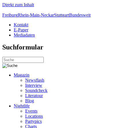
Direkt zum Inhalt
Freiburg
Rhein-Main-Neckar
Stuttgart
Bundesweit
Kontakt
E-Paper
Mediadaten
Suchformular
Magazin
Newsflash
Interview
Soundcheck
Literatour
Blog
Nightlife
Events
Locations
Partypics
Charts