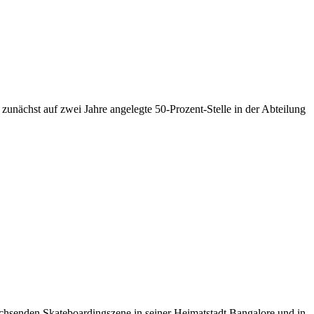
zunächst auf zwei Jahre angelegte 50-Prozent-Stelle in der Abteilung
chsenden Skateboardingszene in seiner Heimatstadt Bangalore und in