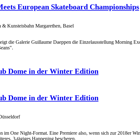
Meets European Skateboard Championships
n & Kunsteisbahn Margarethen, Basel
eigt die Galerie Guillaume Daeppen die Einzelausstellung Morning E
Beans".
ub Dome in der Winter Edition
ub Dome in der Winter Edition
Düsseldorf
on im One Night-Format. Eine Premiere also, wenn sich zur 2018er Wi
teres, 3-tägiges Happening bescheren.