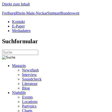
Direkt zum Inhalt
Freiburg
Rhein-Main-Neckar
Stuttgart
Bundesweit
Kontakt
E-Paper
Mediadaten
Suchformular
Magazin
Newsflash
Interview
Soundcheck
Literatour
Blog
Nightlife
Events
Locations
Partypics
Charts