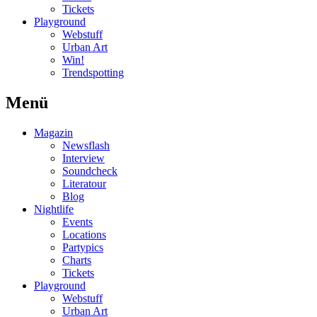
Tickets
Playground
Webstuff
Urban Art
Win!
Trendspotting
Menü
Magazin
Newsflash
Interview
Soundcheck
Literatour
Blog
Nightlife
Events
Locations
Partypics
Charts
Tickets
Playground
Webstuff
Urban Art