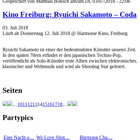
Gespeichert von
Matthias Boksch
am/um Di, 03/07/2018 - 22:06
Kino Freiburg: Ryuichi Sakamoto – Coda
03. Juli 2018
Läuft ab Donnerstag 12. Juli 2018 @ Harmonie Kino, Freiburg
Ryuichi Sakamoto ist einer der bedeutendsten Künstler unserer Zeit.
In den späten 70ern erfindet er den japanischen Techno-Pop,
veröffentlicht als Solo-Künstler erste Alben zwischen elektronischer,
klassischer und Weltmusik und wird als Shooting Star gefeiert.
Seiten
…
10
11
12
13
14
15
16
17
18
…
Partypics
Eine Nacht o…
We Love Shot…
Bierpong Cha…