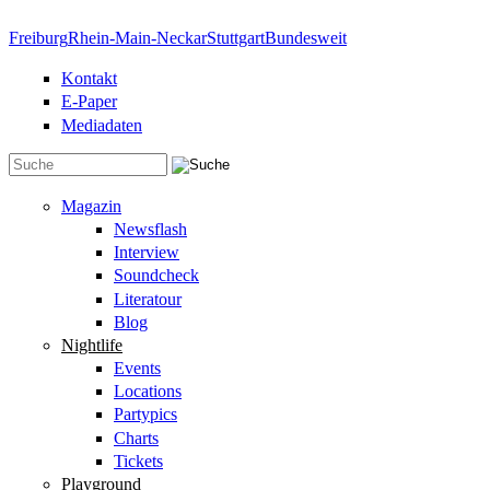
Direkt zum Inhalt
Freiburg
Rhein-Main-Neckar
Stuttgart
Bundesweit
Kontakt
E-Paper
Mediadaten
Suchformular
Magazin
Newsflash
Interview
Soundcheck
Literatour
Blog
Nightlife
Events
Locations
Partypics
Charts
Tickets
Playground