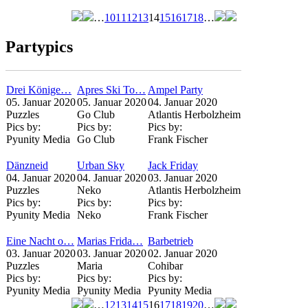
…
10
11
12
13
14
15
16
17
18
…
Seiten
Partypics
Drei Könige…
Apres Ski To…
Ampel Party
05. Januar 2020
05. Januar 2020
04. Januar 2020
Puzzles
Go Club
Atlantis Herbolzheim
Pics by:
Pics by:
Pics by:
Pyunity Media
Go Club
Frank Fischer
Dänzneid
Urban Sky
Jack Friday
04. Januar 2020
04. Januar 2020
03. Januar 2020
Puzzles
Neko
Atlantis Herbolzheim
Pics by:
Pics by:
Pics by:
Pyunity Media
Neko
Frank Fischer
Eine Nacht o…
Marias Frida…
Barbetrieb
03. Januar 2020
03. Januar 2020
02. Januar 2020
Puzzles
Maria
Cohibar
Pics by:
Pics by:
Pics by:
Pyunity Media
Pyunity Media
Pyunity Media
…
12
13
14
15
16
17
18
19
20
…