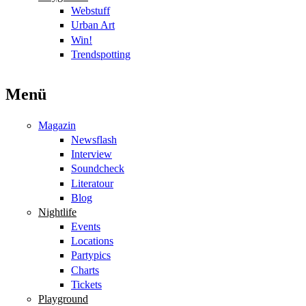
Webstuff
Urban Art
Win!
Trendspotting
Menü
Magazin
Newsflash
Interview
Soundcheck
Literatour
Blog
Nightlife
Events
Locations
Partypics
Charts
Tickets
Playground