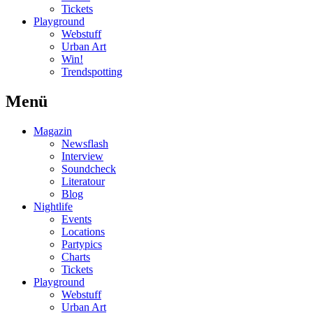
Tickets
Playground
Webstuff
Urban Art
Win!
Trendspotting
Menü
Magazin
Newsflash
Interview
Soundcheck
Literatour
Blog
Nightlife
Events
Locations
Partypics
Charts
Tickets
Playground
Webstuff
Urban Art