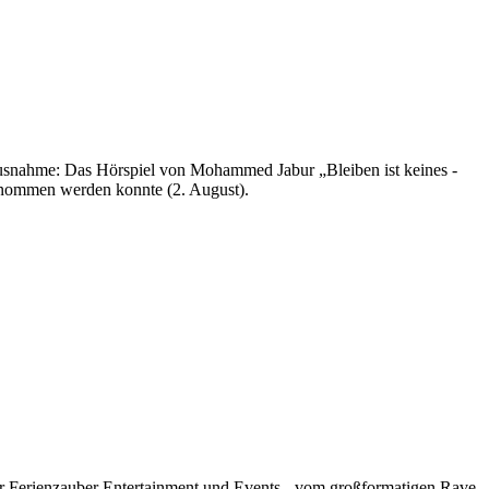
usnahme: Das Hörspiel von Mohammed Jabur „Bleiben ist keines -
enommen werden konnte (2. August).
ler Ferienzauber Entertainment und Events - vom großformatigen Rave