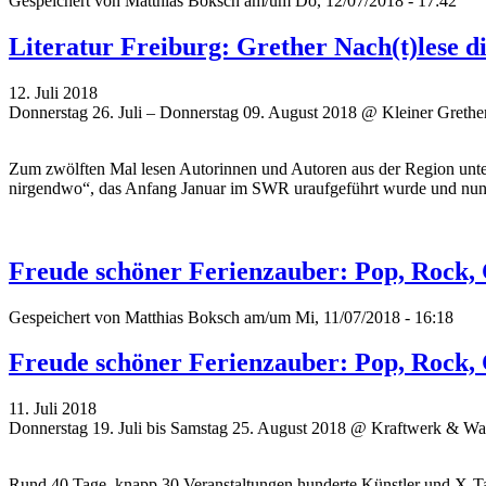
Gespeichert von
Matthias Boksch
am/um Do, 12/07/2018 - 17:42
Literatur Freiburg: Grether Nach(t)lese d
12. Juli 2018
Donnerstag 26. Juli – Donnerstag 09. August 2018 @ Kleiner Grether
Zum zwölften Mal lesen Autorinnen und Autoren aus der Region unt
nirgendwo“, das Anfang Januar im SWR uraufgeführt wurde und nun 
Freude schöner Ferienzauber: Pop, Rock,
Gespeichert von
Matthias Boksch
am/um Mi, 11/07/2018 - 16:18
Freude schöner Ferienzauber: Pop, Rock,
11. Juli 2018
Donnerstag 19. Juli bis Samstag 25. August 2018 @ Kraftwerk & Was
Rund 40 Tage, knapp 30 Veranstaltungen hunderte Künstler und X-Tau