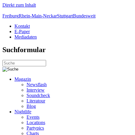
Direkt zum Inhalt
Freiburg
Rhein-Main-Neckar
Stuttgart
Bundesweit
Kontakt
E-Paper
Mediadaten
Suchformular
Magazin
Newsflash
Interview
Soundcheck
Literatour
Blog
Nightlife
Events
Locations
Partypics
Charts