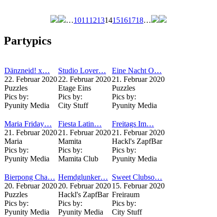
…
10
11
12
13
14
15
16
17
18
…
Seiten
Partypics
Dänzneid! x…
Studio Lover…
Eine Nacht O…
22. Februar 2020
22. Februar 2020
21. Februar 2020
Puzzles
Etage Eins
Puzzles
Pics by:
Pics by:
Pics by:
Pyunity Media
City Stuff
Pyunity Media
Maria Friday…
Fiesta Latin…
Freitags Im…
21. Februar 2020
21. Februar 2020
21. Februar 2020
Maria
Mamita
Hackl's ZapfBar
Pics by:
Pics by:
Pics by:
Pyunity Media
Mamita Club
Pyunity Media
Bierpong Cha…
Hemdglunker…
Sweet Clubso…
20. Februar 2020
20. Februar 2020
15. Februar 2020
Puzzles
Hackl's ZapfBar
Freiraum
Pics by:
Pics by:
Pics by:
Pyunity Media
Pyunity Media
City Stuff