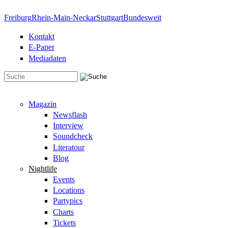
Direkt zum Inhalt
Freiburg
Rhein-Main-Neckar
Stuttgart
Bundesweit
Kontakt
E-Paper
Mediadaten
Suchformular
Magazin
Newsflash
Interview
Soundcheck
Literatour
Blog
Nightlife
Events
Locations
Partypics
Charts
Tickets