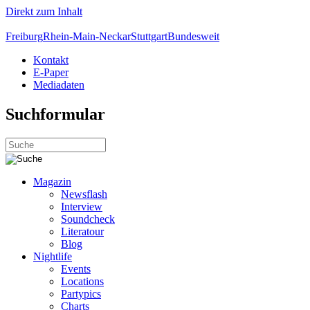
Direkt zum Inhalt
Freiburg
Rhein-Main-Neckar
Stuttgart
Bundesweit
Kontakt
E-Paper
Mediadaten
Suchformular
Magazin
Newsflash
Interview
Soundcheck
Literatour
Blog
Nightlife
Events
Locations
Partypics
Charts