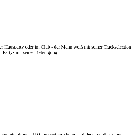
r Hausparty oder im Club - der Mann weiß mit seiner Trackselection
 Partys mit seiner Beteiligung.
eben interaktiven 3D Gameentwicklungen, Videos mit illustrativen