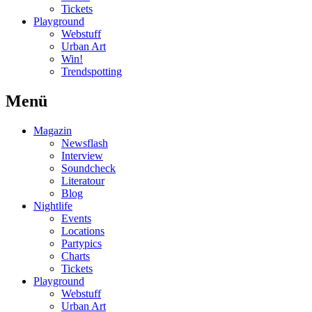
Tickets
Playground
Webstuff
Urban Art
Win!
Trendspotting
Menü
Magazin
Newsflash
Interview
Soundcheck
Literatour
Blog
Nightlife
Events
Locations
Partypics
Charts
Tickets
Playground
Webstuff
Urban Art