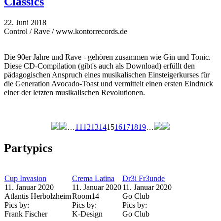
Classics
22. Juni 2018
Control / Rave / www.kontorrecords.de
Die 90er Jahre und Rave - gehören zusammen wie Gin und Tonic.
Diese CD-Compilation (gibt's auch als Download) erfüllt den
pädagogischen Anspruch eines musikalischen Einsteigerkurses für
die Generation Avocado-Toast und vermittelt einen ersten Eindruck
einer der letzten musikalischen Revolutionen.
…
11
12
13
14
15
16
17
18
19
…
Seiten
Partypics
Cup Invasion
Crema Latina
Dr3i Fr3unde
11. Januar 2020
11. Januar 2020
11. Januar 2020
Atlantis Herbolzheim
Room14
Go Club
Pics by:
Pics by:
Pics by:
Frank Fischer
K-Design
Go Club