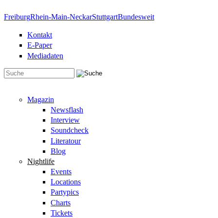
Direkt zum Inhalt
Freiburg
Rhein-Main-Neckar
Stuttgart
Bundesweit
Kontakt
E-Paper
Mediadaten
Suchformular
Magazin
Newsflash
Interview
Soundcheck
Literatour
Blog
Nightlife
Events
Locations
Partypics
Charts
Tickets