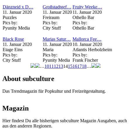
Dänzneid x D…
Großstadtgef…
Fruity Weeke…
11. Januar 2020
11. Januar 2020
11. Januar 2020
Puzzles
Freiraum
Othello Bar
Pics by:
Pics by:
Pics by:
Pyunity Media
City Stuff
Othello Bar
Black Rose
Marias Satur…
Mallorca Fee…
11. Januar 2020
11. Januar 2020
10. Januar 2020
Etage Eins
Maria
Atlantis Herbolzheim
Pics by:
Pics by:
Pics by:
City Stuff
Pyunity Media
Frank Fischer
…
10
11
12
13
14
15
16
17
18
…
Seiten
About subculture
Das Trendmagazin für Popkultur und Freizeitgestaltung.
Magazin
Hier findest Du alle bisherigen subculture Magazin Ausgaben, auch
aus den anderen Regionen.