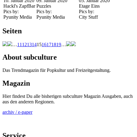
10. Januar 2020
09. Januar 2020
05. Januar 2020
Hackl's ZapfBar
Puzzles
Etage Eins
Pics by:
Pics by:
Pics by:
Pyunity Media
Pyunity Media
City Stuff
Seiten
…
11
12
13
14
15
16
17
18
19
…
About subculture
Das Trendmagazin für Popkultur und Freizeitgestaltung.
Magazin
Hier findest Du alle bisherigen subculture Magazin Ausgaben, auch
aus den anderen Regionen.
archiv / e-paper
Service