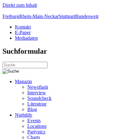
Direkt zum Inhalt
Freiburg
Rhein-Main-Neckar
Stuttgart
Bundesweit
Kontakt
E-Paper
Mediadaten
Suchformular
Magazin
Newsflash
Interview
Soundcheck
Literatour
Blog
Nightlife
Events
Locations
Partypics
Charts