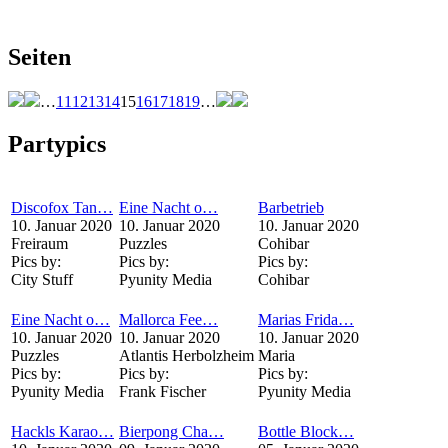
Seiten
…
11
12
13
14
15
16
17
18
19
…
Partypics
Discofox Tan…
Eine Nacht o…
Barbetrieb
10. Januar 2020
10. Januar 2020
10. Januar 2020
Freiraum
Puzzles
Cohibar
Pics by:
Pics by:
Pics by:
City Stuff
Pyunity Media
Cohibar
Eine Nacht o…
Mallorca Fee…
Marias Frida…
10. Januar 2020
10. Januar 2020
10. Januar 2020
Puzzles
Atlantis Herbolzheim
Maria
Pics by:
Pics by:
Pics by:
Pyunity Media
Frank Fischer
Pyunity Media
Hackls Karao…
Bierpong Cha…
Bottle Block…