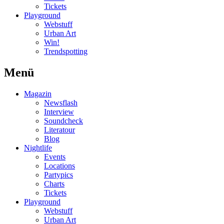
Tickets
Playground
Webstuff
Urban Art
Win!
Trendspotting
Menü
Magazin
Newsflash
Interview
Soundcheck
Literatour
Blog
Nightlife
Events
Locations
Partypics
Charts
Tickets
Playground
Webstuff
Urban Art