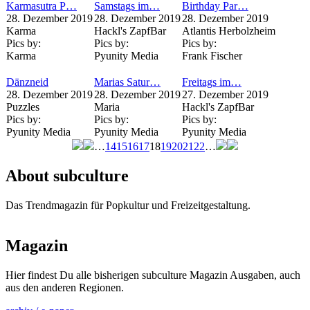
Karmasutra P…
Samstags im…
Birthday Par…
28. Dezember 2019
28. Dezember 2019
28. Dezember 2019
Karma
Hackl's ZapfBar
Atlantis Herbolzheim
Pics by:
Pics by:
Pics by:
Karma
Pyunity Media
Frank Fischer
Dänzneid
Marias Satur…
Freitags im…
28. Dezember 2019
28. Dezember 2019
27. Dezember 2019
Puzzles
Maria
Hackl's ZapfBar
Pics by:
Pics by:
Pics by:
Pyunity Media
Pyunity Media
Pyunity Media
…
14
15
16
17
18
19
20
21
22
…
Seiten
About subculture
Das Trendmagazin für Popkultur und Freizeitgestaltung.
Magazin
Hier findest Du alle bisherigen subculture Magazin Ausgaben, auch
aus den anderen Regionen.