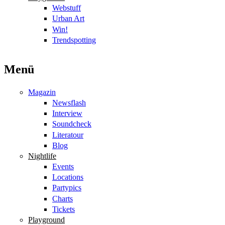
Webstuff
Urban Art
Win!
Trendspotting
Menü
Magazin
Newsflash
Interview
Soundcheck
Literatour
Blog
Nightlife
Events
Locations
Partypics
Charts
Tickets
Playground