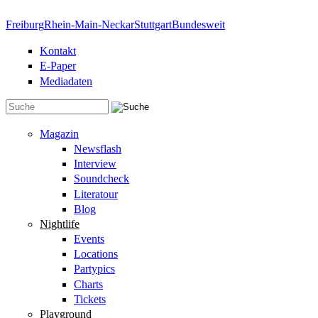
Direkt zum Inhalt
Freiburg
Rhein-Main-Neckar
Stuttgart
Bundesweit
Kontakt
E-Paper
Mediadaten
Suchformular
Magazin
Newsflash
Interview
Soundcheck
Literatour
Blog
Nightlife
Events
Locations
Partypics
Charts
Tickets
Playground