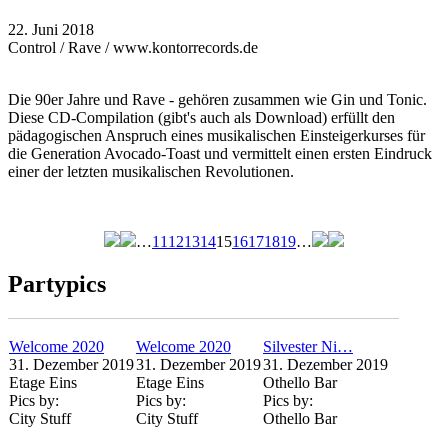
22. Juni 2018
Control / Rave / www.kontorrecords.de
Die 90er Jahre und Rave - gehören zusammen wie Gin und Tonic.
Diese CD-Compilation (gibt's auch als Download) erfüllt den
pädagogischen Anspruch eines musikalischen Einsteigerkurses für
die Generation Avocado-Toast und vermittelt einen ersten Eindruck
einer der letzten musikalischen Revolutionen.
…
11
12
13
14
15
16
17
18
19
…
Seiten
Partypics
Welcome 2020
Welcome 2020
Silvester Ni…
31. Dezember 2019
31. Dezember 2019
31. Dezember 2019
Etage Eins
Etage Eins
Othello Bar
Pics by:
Pics by:
Pics by:
City Stuff
City Stuff
Othello Bar