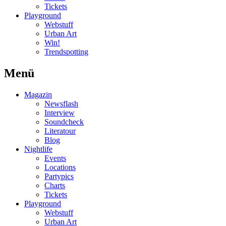
Tickets
Playground
Webstuff
Urban Art
Win!
Trendspotting
Menü
Magazin
Newsflash
Interview
Soundcheck
Literatour
Blog
Nightlife
Events
Locations
Partypics
Charts
Tickets
Playground
Webstuff
Urban Art