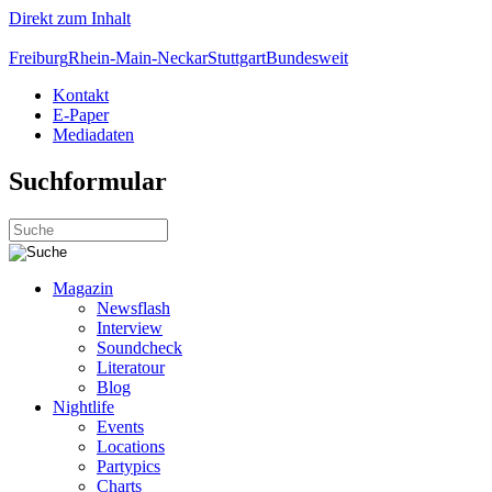
Direkt zum Inhalt
Freiburg
Rhein-Main-Neckar
Stuttgart
Bundesweit
Kontakt
E-Paper
Mediadaten
Suchformular
Magazin
Newsflash
Interview
Soundcheck
Literatour
Blog
Nightlife
Events
Locations
Partypics
Charts