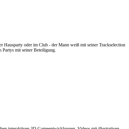
r Hausparty oder im Club - der Mann weiß mit seiner Trackselection
 Partys mit seiner Beteiligung.
eben interaktiven 3D Gameentwicklungen, Videos mit illustrativen