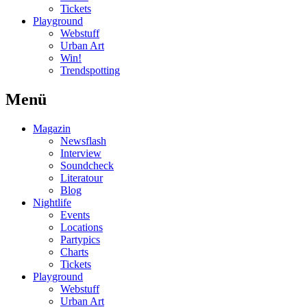
Tickets
Playground
Webstuff
Urban Art
Win!
Trendspotting
Menü
Magazin
Newsflash
Interview
Soundcheck
Literatour
Blog
Nightlife
Events
Locations
Partypics
Charts
Tickets
Playground
Webstuff
Urban Art