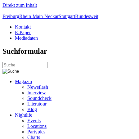
Direkt zum Inhalt
Freiburg
Rhein-Main-Neckar
Stuttgart
Bundesweit
Kontakt
E-Paper
Mediadaten
Suchformular
Magazin
Newsflash
Interview
Soundcheck
Literatour
Blog
Nightlife
Events
Locations
Partypics
Charts