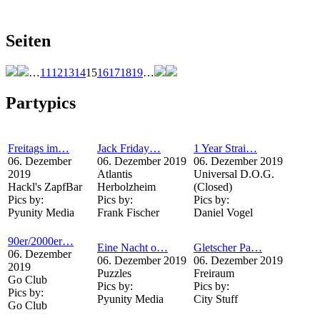
Seiten
…
11
12
13
14
15
16
17
18
19
…
Partypics
Freitags im…
Jack Friday…
1 Year Strai…
06. Dezember
06. Dezember 2019
06. Dezember 2019
2019
Atlantis
Universal D.O.G.
Hackl's ZapfBar
Herbolzheim
(Closed)
Pics by:
Pics by:
Pics by:
Pyunity Media
Frank Fischer
Daniel Vogel
90er/2000er…
Eine Nacht o…
Gletscher Pa…
06. Dezember
06. Dezember 2019
06. Dezember 2019
2019
Puzzles
Freiraum
Go Club
Pics by:
Pics by:
Pics by:
Pyunity Media
City Stuff
Go Club