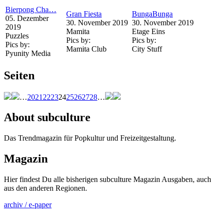
Bierpong Cha…
Gran Fiesta
BungaBunga
05. Dezember
30. November 2019
30. November 2019
2019
Mamita
Etage Eins
Puzzles
Pics by:
Pics by:
Pics by:
Mamita Club
City Stuff
Pyunity Media
Seiten
…
20
21
22
23
24
25
26
27
28
…
About subculture
Das Trendmagazin für Popkultur und Freizeitgestaltung.
Magazin
Hier findest Du alle bisherigen subculture Magazin Ausgaben, auch
aus den anderen Regionen.
archiv / e-paper