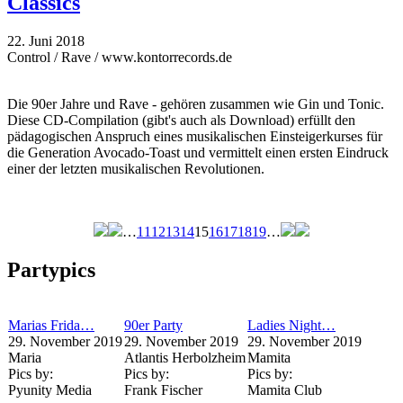
Classics
22. Juni 2018
Control / Rave / www.kontorrecords.de
Die 90er Jahre und Rave - gehören zusammen wie Gin und Tonic.
Diese CD-Compilation (gibt's auch als Download) erfüllt den
pädagogischen Anspruch eines musikalischen Einsteigerkurses für
die Generation Avocado-Toast und vermittelt einen ersten Eindruck
einer der letzten musikalischen Revolutionen.
…
11
12
13
14
15
16
17
18
19
…
Seiten
Partypics
Marias Frida…
90er Party
Ladies Night…
29. November 2019
29. November 2019
29. November 2019
Maria
Atlantis Herbolzheim
Mamita
Pics by:
Pics by:
Pics by:
Pyunity Media
Frank Fischer
Mamita Club