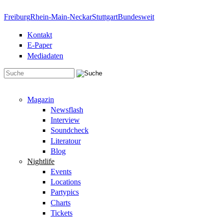
Direkt zum Inhalt
Freiburg
Rhein-Main-Neckar
Stuttgart
Bundesweit
Kontakt
E-Paper
Mediadaten
Suchformular
Magazin
Newsflash
Interview
Soundcheck
Literatour
Blog
Nightlife
Events
Locations
Partypics
Charts
Tickets