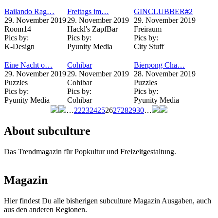
Bailando Rag…
Freitags im…
GINCLUBBER#2
29. November 2019
29. November 2019
29. November 2019
Room14
Hackl's ZapfBar
Freiraum
Pics by:
Pics by:
Pics by:
K-Design
Pyunity Media
City Stuff
Eine Nacht o…
Cohibar
Bierpong Cha…
29. November 2019
29. November 2019
28. November 2019
Puzzles
Cohibar
Puzzles
Pics by:
Pics by:
Pics by:
Pyunity Media
Cohibar
Pyunity Media
…
22
23
24
25
26
27
28
29
30
…
Seiten
About subculture
Das Trendmagazin für Popkultur und Freizeitgestaltung.
Magazin
Hier findest Du alle bisherigen subculture Magazin Ausgaben, auch
aus den anderen Regionen.