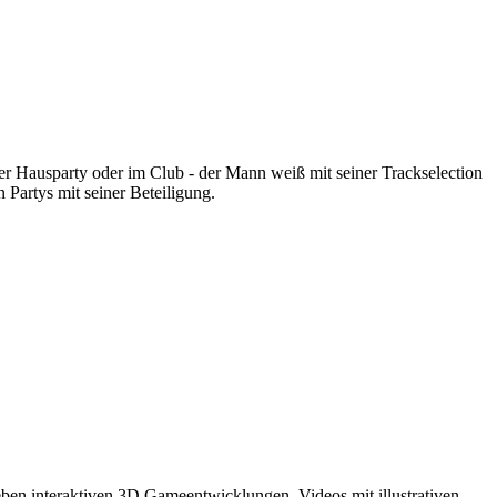
r Hausparty oder im Club - der Mann weiß mit seiner Trackselection
 Partys mit seiner Beteiligung.
eben interaktiven 3D Gameentwicklungen, Videos mit illustrativen