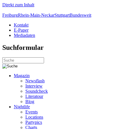
Direkt zum Inhalt
Freiburg
Rhein-Main-Neckar
Stuttgart
Bundesweit
Kontakt
E-Paper
Mediadaten
Suchformular
Magazin
Newsflash
Interview
Soundcheck
Literatour
Blog
Nightlife
Events
Locations
Partypics
Charts