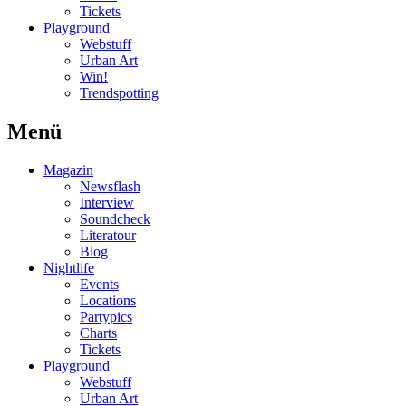
Tickets
Playground
Webstuff
Urban Art
Win!
Trendspotting
Menü
Magazin
Newsflash
Interview
Soundcheck
Literatour
Blog
Nightlife
Events
Locations
Partypics
Charts
Tickets
Playground
Webstuff
Urban Art