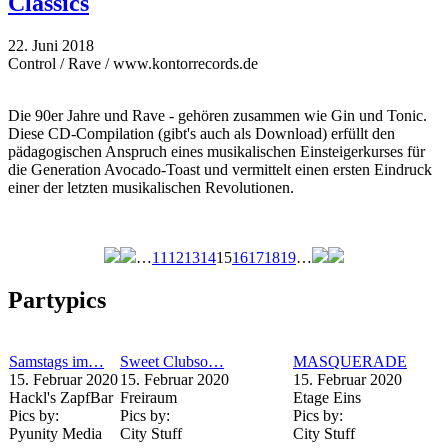
Classics
22. Juni 2018
Control / Rave / www.kontorrecords.de
Die 90er Jahre und Rave - gehören zusammen wie Gin und Tonic.
Diese CD-Compilation (gibt's auch als Download) erfüllt den
pädagogischen Anspruch eines musikalischen Einsteigerkurses für
die Generation Avocado-Toast und vermittelt einen ersten Eindruck
einer der letzten musikalischen Revolutionen.
…
11
12
13
14
15
16
17
18
19
…
Seiten
Partypics
Samstags im…
Sweet Clubso…
MASQUERADE
15. Februar 2020
15. Februar 2020
15. Februar 2020
Hackl's ZapfBar
Freiraum
Etage Eins
Pics by:
Pics by:
Pics by:
Pyunity Media
City Stuff
City Stuff