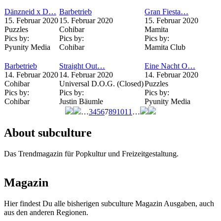
Dänzneid x D…
Barbetrieb
Gran Fiesta…
15. Februar 2020
15. Februar 2020
15. Februar 2020
Puzzles
Cohibar
Mamita
Pics by:
Pics by:
Pics by:
Pyunity Media
Cohibar
Mamita Club
Barbetrieb
Straight Out…
Eine Nacht O…
14. Februar 2020
14. Februar 2020
14. Februar 2020
Cohibar
Universal D.O.G. (Closed)
Puzzles
Pics by:
Pics by:
Pics by:
Cohibar
Justin Bäumle
Pyunity Media
…
3
4
5
6
7
8
9
10
11
…
Seiten
About subculture
Das Trendmagazin für Popkultur und Freizeitgestaltung.
Magazin
Hier findest Du alle bisherigen subculture Magazin Ausgaben, auch
aus den anderen Regionen.