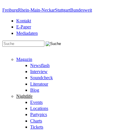
Direkt zum Inhalt
Freiburg
Rhein-Main-Neckar
Stuttgart
Bundesweit
Kontakt
E-Paper
Mediadaten
Suchformular
Magazin
Newsflash
Interview
Soundcheck
Literatour
Blog
Nightlife
Events
Locations
Partypics
Charts
Tickets