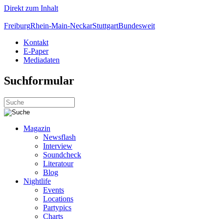
Direkt zum Inhalt
Freiburg
Rhein-Main-Neckar
Stuttgart
Bundesweit
Kontakt
E-Paper
Mediadaten
Suchformular
Magazin
Newsflash
Interview
Soundcheck
Literatour
Blog
Nightlife
Events
Locations
Partypics
Charts