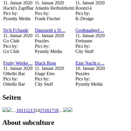
11. Januar 2020
11. Januar 2020
11. Januar 2020
Hackl's ZapfBar
Atlantis Herbolzheim
Room14
Pics by:
Pics by:
Pics by:
Pyunity Media
Frank Fischer
K-Design
Dr3i Fr3unde
Dänzneid x D…
Großstadtgef…
11. Januar 2020
11. Januar 2020
11. Januar 2020
Go Club
Puzzles
Freiraum
Pics by:
Pics by:
Pics by:
Go Club
Pyunity Media
City Stuff
Fruity Weeke…
Black Rose
Eine Nacht o…
11. Januar 2020
11. Januar 2020
10. Januar 2020
Othello Bar
Etage Eins
Puzzles
Pics by:
Pics by:
Pics by:
Othello Bar
City Stuff
Pyunity Media
Seiten
…
10
11
12
13
14
15
16
17
18
…
About subculture