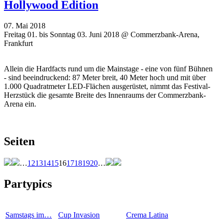
Hollywood Edition
07. Mai 2018
Freitag 01. bis Sonntag 03. Juni 2018 @ Commerzbank-Arena,
Frankfurt
Allein die Hardfacts rund um die Mainstage - eine von fünf Bühnen
- sind beeindruckend: 87 Meter breit, 40 Meter hoch und mit über
1.000 Quadratmeter LED-Flächen ausgerüstet, nimmt das Festival-
Herzstück die gesamte Breite des Innenraums der Commerzbank-
Arena ein.
Seiten
…
12
13
14
15
16
17
18
19
20
…
Partypics
Samstags im…
Cup Invasion
Crema Latina