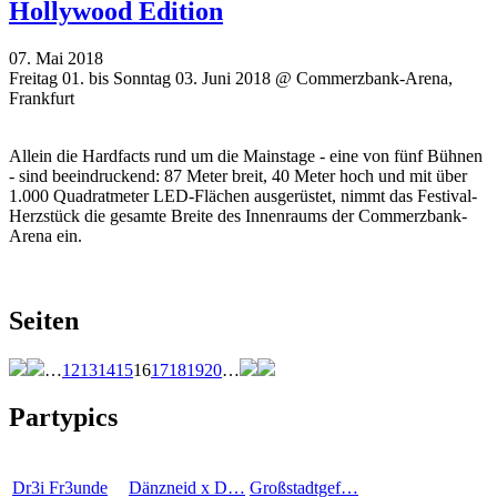
Hollywood Edition
07. Mai 2018
Freitag 01. bis Sonntag 03. Juni 2018 @ Commerzbank-Arena,
Frankfurt
Allein die Hardfacts rund um die Mainstage - eine von fünf Bühnen
- sind beeindruckend: 87 Meter breit, 40 Meter hoch und mit über
1.000 Quadratmeter LED-Flächen ausgerüstet, nimmt das Festival-
Herzstück die gesamte Breite des Innenraums der Commerzbank-
Arena ein.
Seiten
…
12
13
14
15
16
17
18
19
20
…
Partypics
Dr3i Fr3unde
Dänzneid x D…
Großstadtgef…