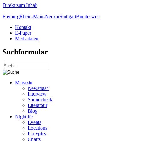
Direkt zum Inhalt
Freiburg
Rhein-Main-Neckar
Stuttgart
Bundesweit
Kontakt
E-Paper
Mediadaten
Suchformular
Magazin
Newsflash
Interview
Soundcheck
Literatour
Blog
Nightlife
Events
Locations
Partypics
Charts