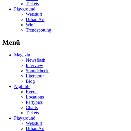
Tickets
Playground
Webstuff
Urban Art
Win!
Trendspotting
Menü
Magazin
Newsflash
Interview
Soundcheck
Literatour
Blog
Nightlife
Events
Locations
Partypics
Charts
Tickets
Playground
Webstuff
Urban Art