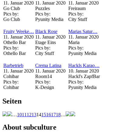
11. Januar 2020
11. Januar 2020
11. Januar 2020
Go Club
Puzzles
Freiraum
Pics by:
Pics by:
Pics by:
Go Club
Pyunity Media
City Stuff
Fruity Weeke…
Black Rose
Marias Satur…
11. Januar 2020
11. Januar 2020
11. Januar 2020
Othello Bar
Etage Eins
Maria
Pics by:
Pics by:
Pics by:
Othello Bar
City Stuff
Pyunity Media
Barbetrieb
Crema Latina
Hackls Karao…
11. Januar 2020
11. Januar 2020
10. Januar 2020
Cohibar
Room14
Hackl's ZapfBar
Pics by:
Pics by:
Pics by:
Cohibar
K-Design
Pyunity Media
Seiten
…
10
11
12
13
14
15
16
17
18
…
About subculture