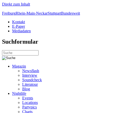
Direkt zum Inhalt
Freiburg
Rhein-Main-Neckar
Stuttgart
Bundesweit
Kontakt
E-Paper
Mediadaten
Suchformular
Magazin
Newsflash
Interview
Soundcheck
Literatour
Blog
Nightlife
Events
Locations
Partypics
Charts