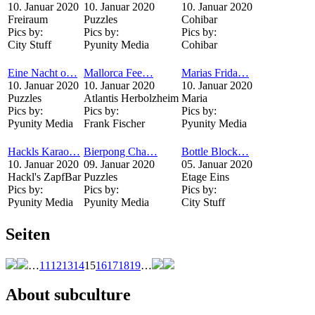
10. Januar 2020
10. Januar 2020
10. Januar 2020
Freiraum
Puzzles
Cohibar
Pics by:
Pics by:
Pics by:
City Stuff
Pyunity Media
Cohibar
Eine Nacht o…
Mallorca Fee…
Marias Frida…
10. Januar 2020
10. Januar 2020
10. Januar 2020
Puzzles
Atlantis Herbolzheim
Maria
Pics by:
Pics by:
Pics by:
Pyunity Media
Frank Fischer
Pyunity Media
Hackls Karao…
Bierpong Cha…
Bottle Block…
10. Januar 2020
09. Januar 2020
05. Januar 2020
Hackl's ZapfBar
Puzzles
Etage Eins
Pics by:
Pics by:
Pics by:
Pyunity Media
Pyunity Media
City Stuff
Seiten
…
11
12
13
14
15
16
17
18
19
…
About subculture