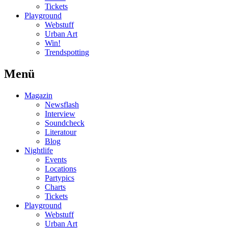
Tickets
Playground
Webstuff
Urban Art
Win!
Trendspotting
Menü
Magazin
Newsflash
Interview
Soundcheck
Literatour
Blog
Nightlife
Events
Locations
Partypics
Charts
Tickets
Playground
Webstuff
Urban Art