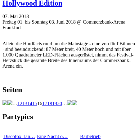
Hollywood Edition
07. Mai 2018
Freitag 01. bis Sonntag 03. Juni 2018 @ Commerzbank-Arena,
Frankfurt
Allein die Hardfacts rund um die Mainstage - eine von fünf Bühnen
- sind beeindruckend: 87 Meter breit, 40 Meter hoch und mit über
1.000 Quadratmeter LED-Flächen ausgerüstet, nimmt das Festival-
Herzstück die gesamte Breite des Innenraums der Commerzbank-
Arena ein.
Seiten
…
12
13
14
15
16
17
18
19
20
…
Partypics
Discofox Tan…
Eine Nacht o…
Barbetrieb