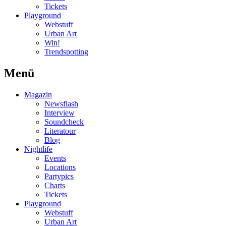
Tickets
Playground
Webstuff
Urban Art
Win!
Trendspotting
Menü
Magazin
Newsflash
Interview
Soundcheck
Literatour
Blog
Nightlife
Events
Locations
Partypics
Charts
Tickets
Playground
Webstuff
Urban Art