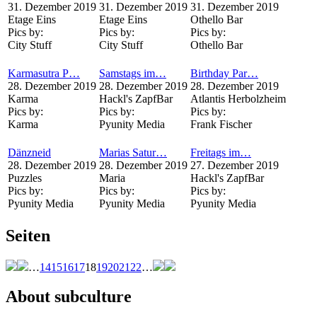
31. Dezember 2019
31. Dezember 2019
31. Dezember 2019
Etage Eins
Etage Eins
Othello Bar
Pics by:
Pics by:
Pics by:
City Stuff
City Stuff
Othello Bar
Karmasutra P…
Samstags im…
Birthday Par…
28. Dezember 2019
28. Dezember 2019
28. Dezember 2019
Karma
Hackl's ZapfBar
Atlantis Herbolzheim
Pics by:
Pics by:
Pics by:
Karma
Pyunity Media
Frank Fischer
Dänzneid
Marias Satur…
Freitags im…
28. Dezember 2019
28. Dezember 2019
27. Dezember 2019
Puzzles
Maria
Hackl's ZapfBar
Pics by:
Pics by:
Pics by:
Pyunity Media
Pyunity Media
Pyunity Media
Seiten
…
14
15
16
17
18
19
20
21
22
…
About subculture