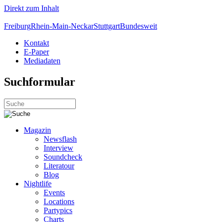
Direkt zum Inhalt
Freiburg
Rhein-Main-Neckar
Stuttgart
Bundesweit
Kontakt
E-Paper
Mediadaten
Suchformular
Magazin
Newsflash
Interview
Soundcheck
Literatour
Blog
Nightlife
Events
Locations
Partypics
Charts