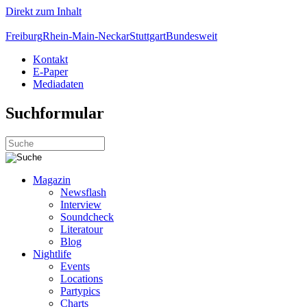
Direkt zum Inhalt
Freiburg
Rhein-Main-Neckar
Stuttgart
Bundesweit
Kontakt
E-Paper
Mediadaten
Suchformular
Magazin
Newsflash
Interview
Soundcheck
Literatour
Blog
Nightlife
Events
Locations
Partypics
Charts