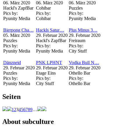
06. März 2020
06. März 2020
06. März 2020
Hackl's ZapfBar
Cohibar
Puzzles
Pics by:
Pics by:
Pics by:
Pyunity Media
Cohibar
Pyunity Media
Bierpong Cha…
Hackls Satur…
Plus Minus 3…
05. März 2020
29. Februar 2020
29. Februar 2020
Puzzles
Hackl's ZapfBar
Freiraum
Pics by:
Pics by:
Pics by:
Pyunity Media
Pyunity Media
City Stuff
Dänzneid
PNK LPHNT
Vodka Bull N…
29. Februar 2020
29. Februar 2020
29. Februar 2020
Puzzles
Etage Eins
Othello Bar
Pics by:
Pics by:
Pics by:
Pyunity Media
City Stuff
Othello Bar
Seiten
1
2
3
4
5
6
7
8
9
…
About subculture