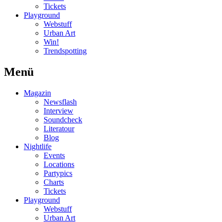
Tickets
Playground
Webstuff
Urban Art
Win!
Trendspotting
Menü
Magazin
Newsflash
Interview
Soundcheck
Literatour
Blog
Nightlife
Events
Locations
Partypics
Charts
Tickets
Playground
Webstuff
Urban Art