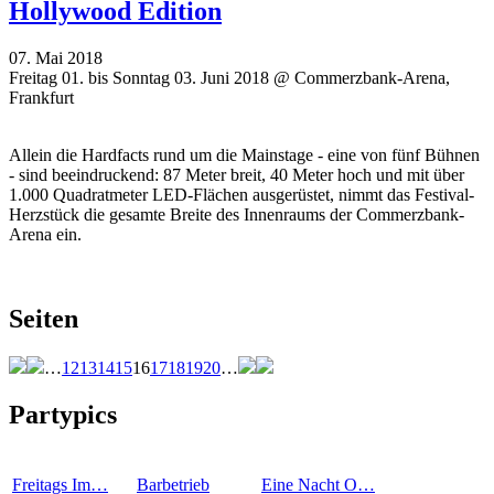
Hollywood Edition
07. Mai 2018
Freitag 01. bis Sonntag 03. Juni 2018 @ Commerzbank-Arena,
Frankfurt
Allein die Hardfacts rund um die Mainstage - eine von fünf Bühnen
- sind beeindruckend: 87 Meter breit, 40 Meter hoch und mit über
1.000 Quadratmeter LED-Flächen ausgerüstet, nimmt das Festival-
Herzstück die gesamte Breite des Innenraums der Commerzbank-
Arena ein.
Seiten
…
12
13
14
15
16
17
18
19
20
…
Partypics
Freitags Im…
Barbetrieb
Eine Nacht O…