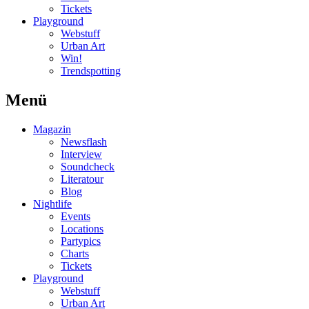
Tickets
Playground
Webstuff
Urban Art
Win!
Trendspotting
Menü
Magazin
Newsflash
Interview
Soundcheck
Literatour
Blog
Nightlife
Events
Locations
Partypics
Charts
Tickets
Playground
Webstuff
Urban Art