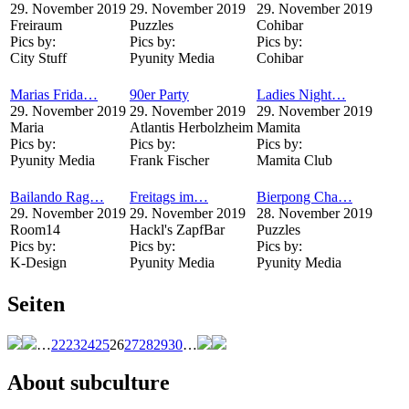
29. November 2019
29. November 2019
29. November 2019
Freiraum
Puzzles
Cohibar
Pics by:
Pics by:
Pics by:
City Stuff
Pyunity Media
Cohibar
Marias Frida…
90er Party
Ladies Night…
29. November 2019
29. November 2019
29. November 2019
Maria
Atlantis Herbolzheim
Mamita
Pics by:
Pics by:
Pics by:
Pyunity Media
Frank Fischer
Mamita Club
Bailando Rag…
Freitags im…
Bierpong Cha…
29. November 2019
29. November 2019
28. November 2019
Room14
Hackl's ZapfBar
Puzzles
Pics by:
Pics by:
Pics by:
K-Design
Pyunity Media
Pyunity Media
Seiten
…
22
23
24
25
26
27
28
29
30
…
About subculture