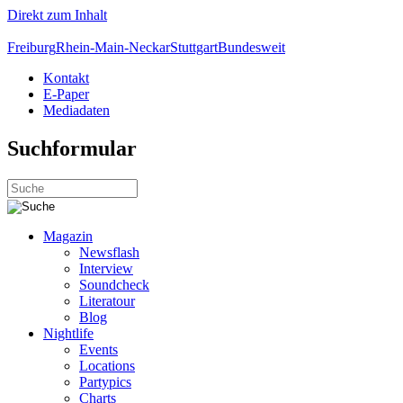
Direkt zum Inhalt
Freiburg
Rhein-Main-Neckar
Stuttgart
Bundesweit
Kontakt
E-Paper
Mediadaten
Suchformular
Magazin
Newsflash
Interview
Soundcheck
Literatour
Blog
Nightlife
Events
Locations
Partypics
Charts