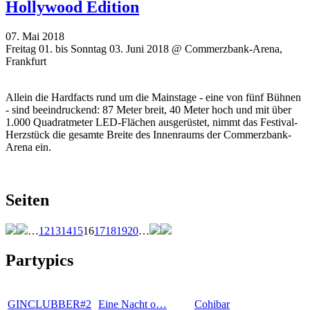
Hollywood Edition
07. Mai 2018
Freitag 01. bis Sonntag 03. Juni 2018 @ Commerzbank-Arena,
Frankfurt
Allein die Hardfacts rund um die Mainstage - eine von fünf Bühnen
- sind beeindruckend: 87 Meter breit, 40 Meter hoch und mit über
1.000 Quadratmeter LED-Flächen ausgerüstet, nimmt das Festival-
Herzstück die gesamte Breite des Innenraums der Commerzbank-
Arena ein.
Seiten
…
12
13
14
15
16
17
18
19
20
…
Partypics
GINCLUBBER#2
Eine Nacht o…
Cohibar