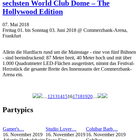
sechsten World Club Dome – The
Hollywood Edition
07. Mai 2018
Freitag 01. bis Sonntag 03. Juni 2018 @ Commerzbank-Arena,
Frankfurt
Allein die Hardfacts rund um die Mainstage - eine von fünf Bühnen
- sind beeindruckend: 87 Meter breit, 40 Meter hoch und mit über
1.000 Quadratmeter LED-Flächen ausgerüstet, nimmt das Festival-
Herzstück die gesamte Breite des Innenraums der Commerzbank-
Arena ein.
…
12
13
14
15
16
17
18
19
20
…
Seiten
Partypics
Gamer's…
Studio Lover…
Cohibar Barb…
16. November 2019
16. November 2019
16. November 2019