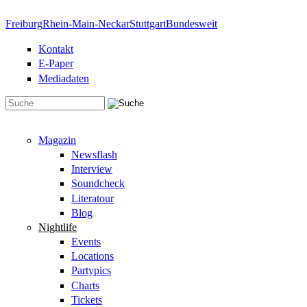
Direkt zum Inhalt
Freiburg
Rhein-Main-Neckar
Stuttgart
Bundesweit
Kontakt
E-Paper
Mediadaten
Suchformular
Magazin
Newsflash
Interview
Soundcheck
Literatour
Blog
Nightlife
Events
Locations
Partypics
Charts
Tickets