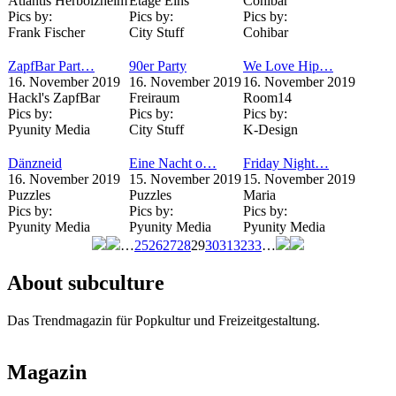
Atlantis Herbolzheim
Etage Eins
Cohibar
Pics by:
Pics by:
Pics by:
Frank Fischer
City Stuff
Cohibar
ZapfBar Part…
90er Party
We Love Hip…
16. November 2019
16. November 2019
16. November 2019
Hackl's ZapfBar
Freiraum
Room14
Pics by:
Pics by:
Pics by:
Pyunity Media
City Stuff
K-Design
Dänzneid
Eine Nacht o…
Friday Night…
16. November 2019
15. November 2019
15. November 2019
Puzzles
Puzzles
Maria
Pics by:
Pics by:
Pics by:
Pyunity Media
Pyunity Media
Pyunity Media
…
25
26
27
28
29
30
31
32
33
…
Seiten
About subculture
Das Trendmagazin für Popkultur und Freizeitgestaltung.
Magazin