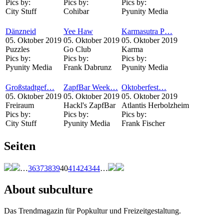
Pics by:
Pics by:
Pics by:
City Stuff
Cohibar
Pyunity Media
Dänzneid
Yee Haw
Karmasutra P…
05. Oktober 2019
05. Oktober 2019
05. Oktober 2019
Puzzles
Go Club
Karma
Pics by:
Pics by:
Pics by:
Pyunity Media
Frank Dabrunz
Pyunity Media
Großstadtgef…
ZapfBar Week…
Oktoberfest…
05. Oktober 2019
05. Oktober 2019
05. Oktober 2019
Freiraum
Hackl's ZapfBar
Atlantis Herbolzheim
Pics by:
Pics by:
Pics by:
City Stuff
Pyunity Media
Frank Fischer
Seiten
…
36
37
38
39
40
41
42
43
44
…
About subculture
Das Trendmagazin für Popkultur und Freizeitgestaltung.