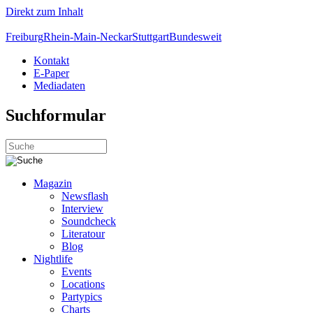
Direkt zum Inhalt
Freiburg
Rhein-Main-Neckar
Stuttgart
Bundesweit
Kontakt
E-Paper
Mediadaten
Suchformular
Magazin
Newsflash
Interview
Soundcheck
Literatour
Blog
Nightlife
Events
Locations
Partypics
Charts