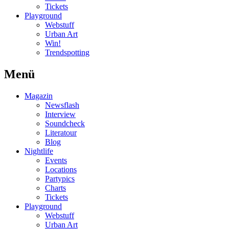
Tickets
Playground
Webstuff
Urban Art
Win!
Trendspotting
Menü
Magazin
Newsflash
Interview
Soundcheck
Literatour
Blog
Nightlife
Events
Locations
Partypics
Charts
Tickets
Playground
Webstuff
Urban Art