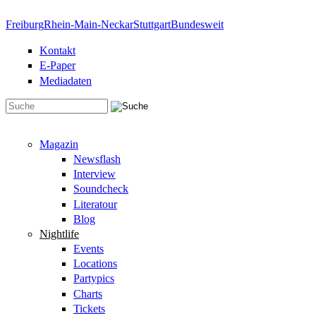
Direkt zum Inhalt
Freiburg
Rhein-Main-Neckar
Stuttgart
Bundesweit
Kontakt
E-Paper
Mediadaten
Suchformular
Magazin
Newsflash
Interview
Soundcheck
Literatour
Blog
Nightlife
Events
Locations
Partypics
Charts
Tickets