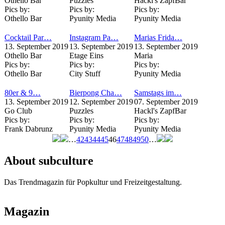
Othello Bar
Puzzles
Hackl's ZapfBar
Pics by:
Pics by:
Pics by:
Othello Bar
Pyunity Media
Pyunity Media
Cocktail Par…
Instagram Pa…
Marias Frida…
13. September 2019
13. September 2019
13. September 2019
Othello Bar
Etage Eins
Maria
Pics by:
Pics by:
Pics by:
Othello Bar
City Stuff
Pyunity Media
80er & 9…
Bierpong Cha…
Samstags im…
13. September 2019
12. September 2019
07. September 2019
Go Club
Puzzles
Hackl's ZapfBar
Pics by:
Pics by:
Pics by:
Frank Dabrunz
Pyunity Media
Pyunity Media
…
42
43
44
45
46
47
48
49
50
…
Seiten
About subculture
Das Trendmagazin für Popkultur und Freizeitgestaltung.
Magazin