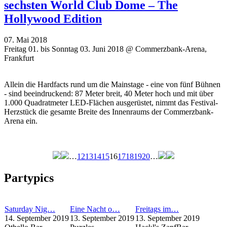
sechsten World Club Dome – The
Hollywood Edition
07. Mai 2018
Freitag 01. bis Sonntag 03. Juni 2018 @ Commerzbank-Arena,
Frankfurt
Allein die Hardfacts rund um die Mainstage - eine von fünf Bühnen
- sind beeindruckend: 87 Meter breit, 40 Meter hoch und mit über
1.000 Quadratmeter LED-Flächen ausgerüstet, nimmt das Festival-
Herzstück die gesamte Breite des Innenraums der Commerzbank-
Arena ein.
…
12
13
14
15
16
17
18
19
20
…
Seiten
Partypics
Saturday Nig…
Eine Nacht o…
Freitags im…
14. September 2019
13. September 2019
13. September 2019