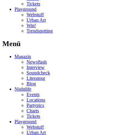
Tickets
Playground
Webstuff
Urban Art
Win!
Trendspotting
Menü
Magazin
Newsflash
Interview
Soundcheck
Literatour
Blog
Nightlife
Events
Locations
Partypics
Charts
Tickets
Playground
Webstuff
Urban Art