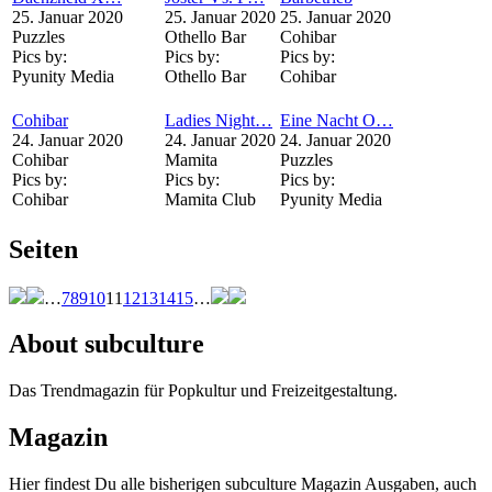
25. Januar 2020
25. Januar 2020
25. Januar 2020
Puzzles
Othello Bar
Cohibar
Pics by:
Pics by:
Pics by:
Pyunity Media
Othello Bar
Cohibar
Cohibar
Ladies Night…
Eine Nacht O…
24. Januar 2020
24. Januar 2020
24. Januar 2020
Cohibar
Mamita
Puzzles
Pics by:
Pics by:
Pics by:
Cohibar
Mamita Club
Pyunity Media
Seiten
…
7
8
9
10
11
12
13
14
15
…
About subculture
Das Trendmagazin für Popkultur und Freizeitgestaltung.
Magazin
Hier findest Du alle bisherigen subculture Magazin Ausgaben, auch