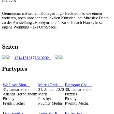
Freiburg
Gemeinsam mit seinem Kollegen Ingo Heckwolf sowie einem
weiteren, noch unbenannten lokalen Künstler, lädt Miroslav Danev
zu der Ausstellung „Hobbymalerei“. Zu sich nach Hause, in seine
eigene Wohnung - aka Off-Space.
Seiten
…
13
14
15
16
17
18
19
20
21
…
Partypics
We Love Shot…
Marias Frida…
Bierpong Cha…
31. Januar 2020
31. Januar 2020
30. Januar 2020
Atlantis Herbolzheim
Maria
Puzzles
Pics by:
Pics by:
Pics by:
Frank Fischer
Pyunity Media
Pyunity Media
Daenzneid X…
Joster Vs. P…
Barbetrieb