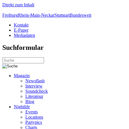
Direkt zum Inhalt
Freiburg
Rhein-Main-Neckar
Stuttgart
Bundesweit
Kontakt
E-Paper
Mediadaten
Suchformular
Magazin
Newsflash
Interview
Soundcheck
Literatour
Blog
Nightlife
Events
Locations
Partypics
Charts