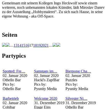
Gemeinsam mit seinem Kollegen Ingo Heckwolf sowie einem
weiteren, noch unbenannten lokalen Künstler, lädt Miroslav Danev
zu der Ausstellung „Hobbymalerei“. Zu sich nach Hause, in seine
eigene Wohnung - aka Off-Space.
Seiten
…
13
14
15
16
17
18
19
20
21
…
Partypics
Spotted: Fre…
Samstags im…
Bierpong Cha…
02. Januar 2020
02. Januar 2020
02. Januar 2020
Othello Bar
Hackl's ZapfBar
Puzzles
Pics by:
Pics by:
Pics by:
Othello Bar
Pyunity Media
Pyunity Media
Barbetrieb
Welcome 2020
Silvester Ni…
02. Januar 2020
31. Dezember 2019
31. Dezember 2019
Cohibar
Etage Eins
Othello Bar