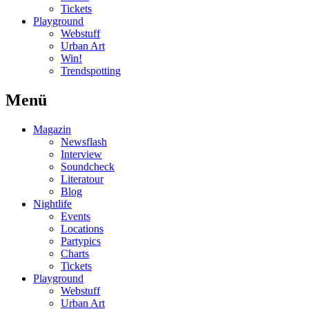
Tickets
Playground
Webstuff
Urban Art
Win!
Trendspotting
Menü
Magazin
Newsflash
Interview
Soundcheck
Literatour
Blog
Nightlife
Events
Locations
Partypics
Charts
Tickets
Playground
Webstuff
Urban Art