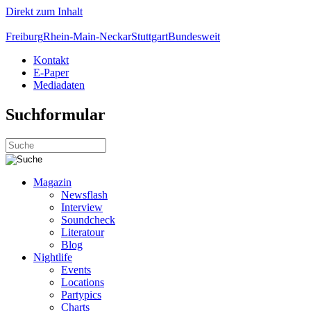
Direkt zum Inhalt
Freiburg
Rhein-Main-Neckar
Stuttgart
Bundesweit
Kontakt
E-Paper
Mediadaten
Suchformular
Magazin
Newsflash
Interview
Soundcheck
Literatour
Blog
Nightlife
Events
Locations
Partypics
Charts