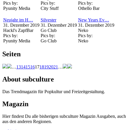
Pics by:
Pics by:
Pics by:
Pyunity Media
City Stuff
Othello Bar
Neujahr im H…
Silvester
New Years Ev…
31. Dezember 2019
31. Dezember 2019
31. Dezember 2019
Hackl's ZapfBar
Go Club
Neko
Pics by:
Pics by:
Pics by:
Pyunity Media
Go Club
Neko
Seiten
…
13
14
15
16
17
18
19
20
21
…
About subculture
Das Trendmagazin für Popkultur und Freizeitgestaltung.
Magazin
Hier findest Du alle bisherigen subculture Magazin Ausgaben, auch
aus den anderen Regionen.