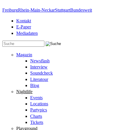
Direkt zum Inhalt
Freiburg
Rhein-Main-Neckar
Stuttgart
Bundesweit
Kontakt
E-Paper
Mediadaten
Suchformular
Magazin
Newsflash
Interview
Soundcheck
Literatour
Blog
Nightlife
Events
Locations
Partypics
Charts
Tickets
Playground