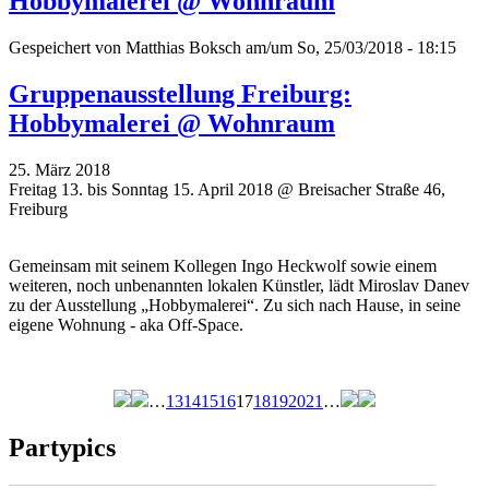
Hobbymalerei @ Wohnraum
Gespeichert von
Matthias Boksch
am/um So, 25/03/2018 - 18:15
Gruppenausstellung Freiburg:
Hobbymalerei @ Wohnraum
25. März 2018
Freitag 13. bis Sonntag 15. April 2018 @ Breisacher Straße 46,
Freiburg
Gemeinsam mit seinem Kollegen Ingo Heckwolf sowie einem
weiteren, noch unbenannten lokalen Künstler, lädt Miroslav Danev
zu der Ausstellung „Hobbymalerei“. Zu sich nach Hause, in seine
eigene Wohnung - aka Off-Space.
…
13
14
15
16
17
18
19
20
21
…
Seiten
Partypics