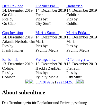
Dr3i Fr3unde
Die 90er Par…
Barbetrieb
14. Dezember 2019
14. Dezember 2019
14. Dezember 2019
Go Club
Freiraum
Cohibar
Pics by:
Pics by:
Pics by:
Go Club
City Stuff
Cohibar
Cup Invasion
Marias Satur…
Marias Frida…
14. Dezember 2019
14. Dezember 2019
13. Dezember 2019
Atlantis Herbolzheim
Maria
Maria
Pics by:
Pics by:
Pics by:
Frank Fischer
Pyunity Media
Pyunity Media
Barbetrieb
Freitags im…
Offenburger…
13. Dezember 2019
13. Dezember 2019
13. Dezember 2019
Cohibar
Hackl's ZapfBar
Freiraum
Pics by:
Pics by:
Pics by:
Cohibar
Pyunity Media
City Stuff
…
17
18
19
20
21
22
23
24
25
…
Seiten
About subculture
Das Trendmagazin für Popkultur und Freizeitgestaltung.