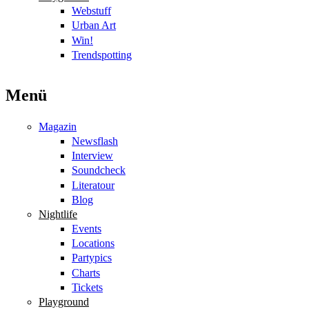
Webstuff
Urban Art
Win!
Trendspotting
Menü
Magazin
Newsflash
Interview
Soundcheck
Literatour
Blog
Nightlife
Events
Locations
Partypics
Charts
Tickets
Playground