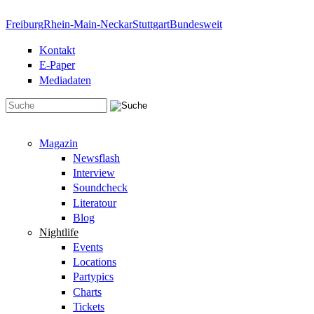
Direkt zum Inhalt
Freiburg
Rhein-Main-Neckar
Stuttgart
Bundesweit
Kontakt
E-Paper
Mediadaten
Suchformular
Magazin
Newsflash
Interview
Soundcheck
Literatour
Blog
Nightlife
Events
Locations
Partypics
Charts
Tickets