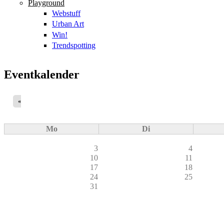
Playground
Webstuff
Urban Art
Win!
Trendspotting
Eventkalender
«
Mo
Di
3
4
10
11
17
18
24
25
31