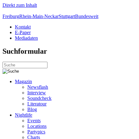
Direkt zum Inhalt
Freiburg
Rhein-Main-Neckar
Stuttgart
Bundesweit
Kontakt
E-Paper
Mediadaten
Suchformular
Magazin
Newsflash
Interview
Soundcheck
Literatour
Blog
Nightlife
Events
Locations
Partypics
Charts