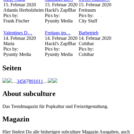
15. Februar 2020
15. Februar 2020
15. Februar 2020
Atlantis Herbolzheim
Hackl's ZapfBar
Freiraum
Pics by:
Pics by:
Pics by:
Frank Fischer
Pyunity Media
City Stuff
Valentines D…
Freitags im…
Barbetrieb
14. Februar 2020
14. Februar 2020
14. Februar 2020
Maria
Hackl's ZapfBar
Cohibar
Pics by:
Pics by:
Pics by:
Pyunity Media
Pyunity Media
Cohibar
Seiten
…
3
4
5
6
7
8
9
10
11
…
About subculture
Das Trendmagazin für Popkultur und Freizeitgestaltung.
Magazin
Hier findest Du alle bisherigen subculture Magazin Ausgaben, auch