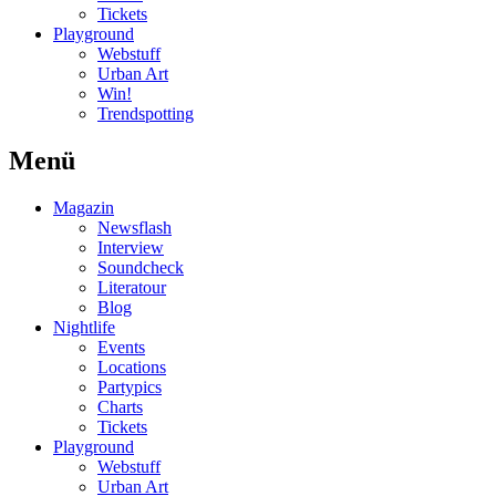
Tickets
Playground
Webstuff
Urban Art
Win!
Trendspotting
Menü
Magazin
Newsflash
Interview
Soundcheck
Literatour
Blog
Nightlife
Events
Locations
Partypics
Charts
Tickets
Playground
Webstuff
Urban Art