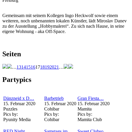
Freiburg
Gemeinsam mit seinem Kollegen Ingo Heckwolf sowie einem
weiteren, noch unbenannten lokalen Künstler, lädt Miroslav Danev
zu der Ausstellung „Hobbymalerei“. Zu sich nach Hause, in seine
eigene Wohnung - aka Off-Space.
Seiten
…
13
14
15
16
17
18
19
20
21
…
Partypics
Dänzneid x D…
Barbetrieb
Gran Fiesta…
15. Februar 2020
15. Februar 2020
15. Februar 2020
Puzzles
Cohibar
Mamita
Pics by:
Pics by:
Pics by:
Pyunity Media
Cohibar
Mamita Club
RED Night
Samstags im…
Sweet Clubso…