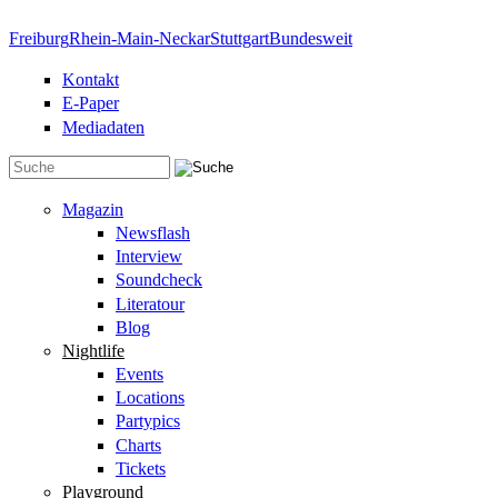
Direkt zum Inhalt
Freiburg
Rhein-Main-Neckar
Stuttgart
Bundesweit
Kontakt
E-Paper
Mediadaten
Suchformular
Magazin
Newsflash
Interview
Soundcheck
Literatour
Blog
Nightlife
Events
Locations
Partypics
Charts
Tickets
Playground