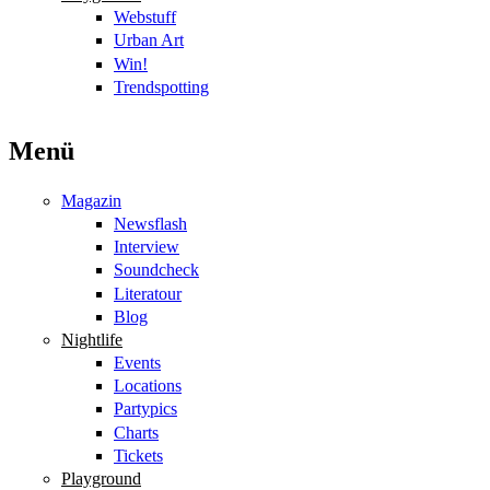
Webstuff
Urban Art
Win!
Trendspotting
Menü
Magazin
Newsflash
Interview
Soundcheck
Literatour
Blog
Nightlife
Events
Locations
Partypics
Charts
Tickets
Playground