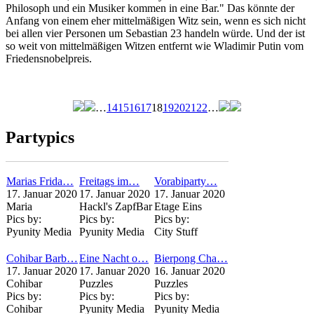
Philosoph und ein Musiker kommen in eine Bar." Das könnte der
Anfang von einem eher mittelmäßigen Witz sein, wenn es sich nicht
bei allen vier Personen um Sebastian 23 handeln würde. Und der ist
so weit von mittelmäßigen Witzen entfernt wie Wladimir Putin vom
Friedensnobelpreis.
…
14
15
16
17
18
19
20
21
22
…
Seiten
Partypics
Marias Frida…
Freitags im…
Vorabiparty…
17. Januar 2020
17. Januar 2020
17. Januar 2020
Maria
Hackl's ZapfBar
Etage Eins
Pics by:
Pics by:
Pics by:
Pyunity Media
Pyunity Media
City Stuff
Cohibar Barb…
Eine Nacht o…
Bierpong Cha…
17. Januar 2020
17. Januar 2020
16. Januar 2020
Cohibar
Puzzles
Puzzles
Pics by:
Pics by:
Pics by:
Cohibar
Pyunity Media
Pyunity Media