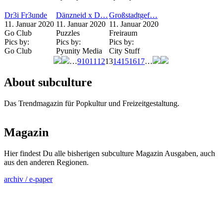
Dr3i Fr3unde
Dänzneid x D…
Großstadtgef…
11. Januar 2020
11. Januar 2020
11. Januar 2020
Go Club
Puzzles
Freiraum
Pics by:
Pics by:
Pics by:
Go Club
Pyunity Media
City Stuff
…
9
10
11
12
13
14
15
16
17
…
Seiten
About subculture
Das Trendmagazin für Popkultur und Freizeitgestaltung.
Magazin
Hier findest Du alle bisherigen subculture Magazin Ausgaben, auch
aus den anderen Regionen.
archiv / e-paper