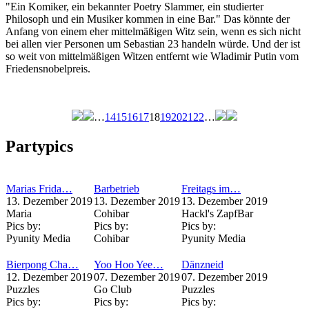
"Ein Komiker, ein bekannter Poetry Slammer, ein studierter
Philosoph und ein Musiker kommen in eine Bar." Das könnte der
Anfang von einem eher mittelmäßigen Witz sein, wenn es sich nicht
bei allen vier Personen um Sebastian 23 handeln würde. Und der ist
so weit von mittelmäßigen Witzen entfernt wie Wladimir Putin vom
Friedensnobelpreis.
…
14
15
16
17
18
19
20
21
22
…
Seiten
Partypics
Marias Frida…
Barbetrieb
Freitags im…
13. Dezember 2019
13. Dezember 2019
13. Dezember 2019
Maria
Cohibar
Hackl's ZapfBar
Pics by:
Pics by:
Pics by:
Pyunity Media
Cohibar
Pyunity Media
Bierpong Cha…
Yoo Hoo Yee…
Dänzneid
12. Dezember 2019
07. Dezember 2019
07. Dezember 2019
Puzzles
Go Club
Puzzles
Pics by:
Pics by:
Pics by: