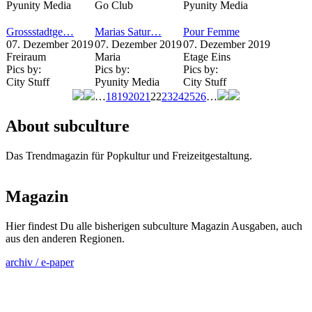
Pyunity Media
Go Club
Pyunity Media
Grossstadtge…
Marias Satur…
Pour Femme
07. Dezember 2019
07. Dezember 2019
07. Dezember 2019
Freiraum
Maria
Etage Eins
Pics by:
Pics by:
Pics by:
City Stuff
Pyunity Media
City Stuff
…
18
19
20
21
22
23
24
25
26
…
Seiten
About subculture
Das Trendmagazin für Popkultur und Freizeitgestaltung.
Magazin
Hier findest Du alle bisherigen subculture Magazin Ausgaben, auch
aus den anderen Regionen.
archiv / e-paper