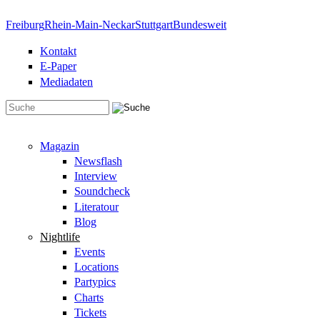
Direkt zum Inhalt
Freiburg
Rhein-Main-Neckar
Stuttgart
Bundesweit
Kontakt
E-Paper
Mediadaten
Suchformular
Magazin
Newsflash
Interview
Soundcheck
Literatour
Blog
Nightlife
Events
Locations
Partypics
Charts
Tickets