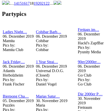
…
14
15
16
17
18
19
20
21
22
…
Partypics
Freitags im…
Ladies Night…
Cohibar Barb…
06. Dezember
06. Dezember 2019
06. Dezember 2019
2019
Mamita
Cohibar
Hackl's ZapfBar
Pics by:
Pics by:
Pics by:
Mamita Club
Cohibar
Pyunity Media
Jack Friday…
1 Year Strai…
90er/2000er…
06. Dezember 2019
06. Dezember 2019
06. Dezember
Atlantis
Universal D.O.G.
2019
Herbolzheim
(Closed)
Go Club
Pics by:
Pics by:
Pics by:
Frank Fischer
Daniel Vogel
Go Club
Die 2000er P…
Bierpong Cha…
Marias Satur…
30. November
05. Dezember 2019
30. November 2019
2019
Puzzles
Maria
Freiraum
Pics by:
Pics by: