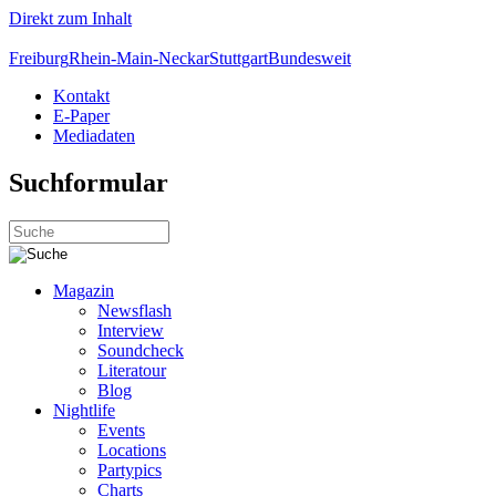
Direkt zum Inhalt
Freiburg
Rhein-Main-Neckar
Stuttgart
Bundesweit
Kontakt
E-Paper
Mediadaten
Suchformular
Magazin
Newsflash
Interview
Soundcheck
Literatour
Blog
Nightlife
Events
Locations
Partypics
Charts