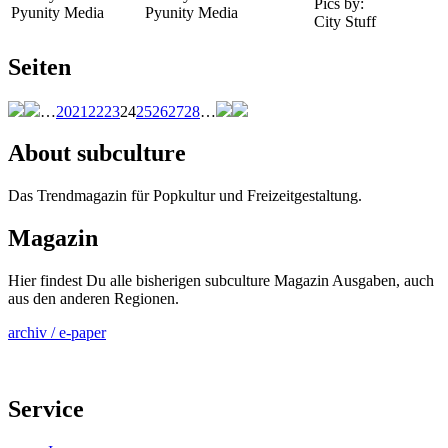
Pics by:
Pyunity Media
Pyunity Media
City Stuff
Seiten
…
20
21
22
23
24
25
26
27
28
…
About subculture
Das Trendmagazin für Popkultur und Freizeitgestaltung.
Magazin
Hier findest Du alle bisherigen subculture Magazin Ausgaben, auch
aus den anderen Regionen.
archiv / e-paper
Service