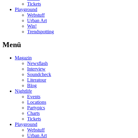
Tickets
Playground
Webstuff
Urban Art
Win!
Trendspotting
Menü
Magazin
Newsflash
Interview
Soundcheck
Literatour
Blog
Nightlife
Events
Locations
Partypics
Charts
Tickets
Playground
Webstuff
Urban Art