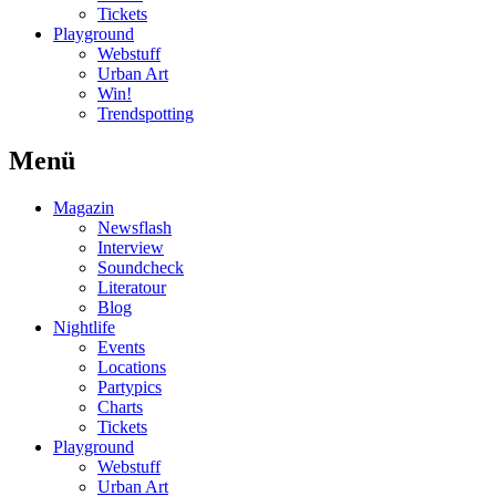
Tickets
Playground
Webstuff
Urban Art
Win!
Trendspotting
Menü
Magazin
Newsflash
Interview
Soundcheck
Literatour
Blog
Nightlife
Events
Locations
Partypics
Charts
Tickets
Playground
Webstuff
Urban Art