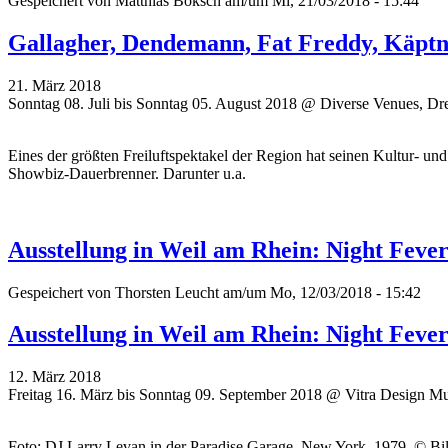
Gespeichert von
Matthias Boksch
am/um Mi, 21/03/2018 - 15:44
Gallagher, Dendemann, Fat Freddy, Käptn P
21. März 2018
Sonntag 08. Juli bis Sonntag 05. August 2018 @ Diverse Venues, Dr
Eines der größten Freiluftspektakel der Region hat seinen Kultur- u
Showbiz-Dauerbrenner. Darunter u.a.
Ausstellung in Weil am Rhein: Night Fever.
Gespeichert von
Thorsten Leucht
am/um Mo, 12/03/2018 - 15:42
Ausstellung in Weil am Rhein: Night Fever.
12. März 2018
Freitag 16. März bis Sonntag 09. September 2018 @ Vitra Design 
Foto: DJ Larry Levan in der Paradise Garage, New York, 1979. © Bill