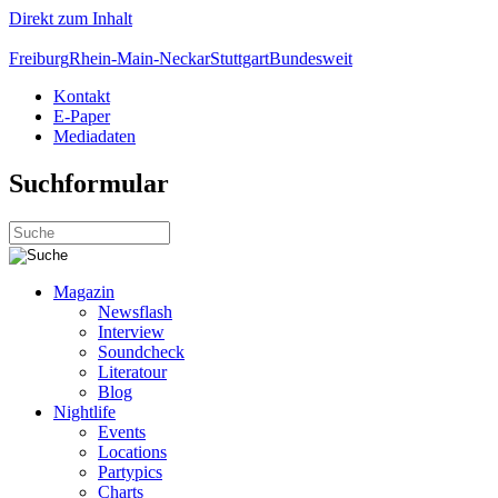
Direkt zum Inhalt
Freiburg
Rhein-Main-Neckar
Stuttgart
Bundesweit
Kontakt
E-Paper
Mediadaten
Suchformular
Magazin
Newsflash
Interview
Soundcheck
Literatour
Blog
Nightlife
Events
Locations
Partypics
Charts