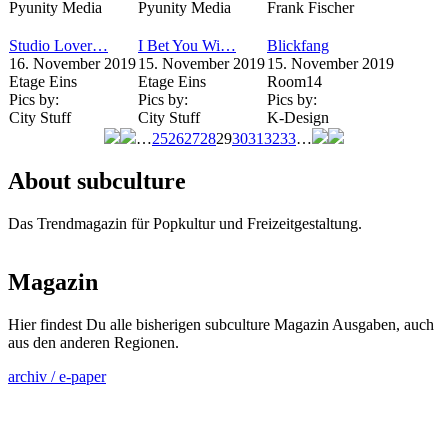
Pyunity Media
Pyunity Media
Frank Fischer
Studio Lover…
I Bet You Wi…
Blickfang
16. November 2019
15. November 2019
15. November 2019
Etage Eins
Etage Eins
Room14
Pics by:
Pics by:
Pics by:
City Stuff
City Stuff
K-Design
…
25
26
27
28
29
30
31
32
33
…
Seiten
About subculture
Das Trendmagazin für Popkultur und Freizeitgestaltung.
Magazin
Hier findest Du alle bisherigen subculture Magazin Ausgaben, auch
aus den anderen Regionen.
archiv / e-paper