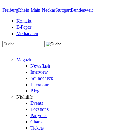
Direkt zum Inhalt
Freiburg
Rhein-Main-Neckar
Stuttgart
Bundesweit
Kontakt
E-Paper
Mediadaten
Suchformular
Magazin
Newsflash
Interview
Soundcheck
Literatour
Blog
Nightlife
Events
Locations
Partypics
Charts
Tickets