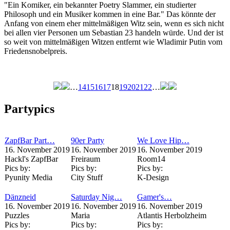
"Ein Komiker, ein bekannter Poetry Slammer, ein studierter
Philosoph und ein Musiker kommen in eine Bar." Das könnte der
Anfang von einem eher mittelmäßigen Witz sein, wenn es sich nicht
bei allen vier Personen um Sebastian 23 handeln würde. Und der ist
so weit von mittelmäßigen Witzen entfernt wie Wladimir Putin vom
Friedensnobelpreis.
…
14
15
16
17
18
19
20
21
22
…
Seiten
Partypics
ZapfBar Part…
90er Party
We Love Hip…
16. November 2019
16. November 2019
16. November 2019
Hackl's ZapfBar
Freiraum
Room14
Pics by:
Pics by:
Pics by:
Pyunity Media
City Stuff
K-Design
Dänzneid
Saturday Nig…
Gamer's…
16. November 2019
16. November 2019
16. November 2019
Puzzles
Maria
Atlantis Herbolzheim
Pics by:
Pics by:
Pics by: