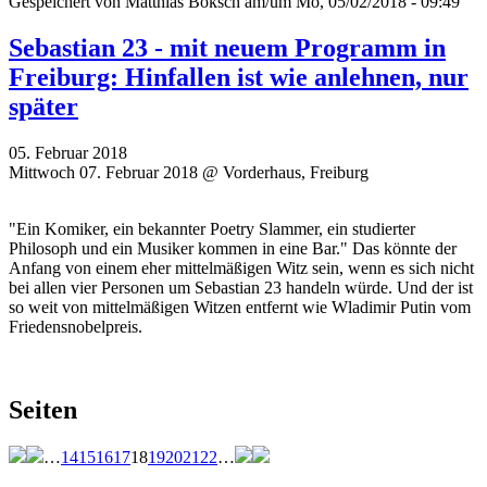
Gespeichert von
Matthias Boksch
am/um Mo, 05/02/2018 - 09:49
Sebastian 23 - mit neuem Programm in
Freiburg: Hinfallen ist wie anlehnen, nur
später
05. Februar 2018
Mittwoch 07. Februar 2018 @ Vorderhaus, Freiburg
"Ein Komiker, ein bekannter Poetry Slammer, ein studierter
Philosoph und ein Musiker kommen in eine Bar." Das könnte der
Anfang von einem eher mittelmäßigen Witz sein, wenn es sich nicht
bei allen vier Personen um Sebastian 23 handeln würde. Und der ist
so weit von mittelmäßigen Witzen entfernt wie Wladimir Putin vom
Friedensnobelpreis.
Seiten
…
14
15
16
17
18
19
20
21
22
…