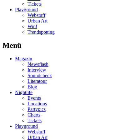
Tickets
Playground
Webstuff
Urban Art
Win!
Trendspotting
Menü
Magazin
Newsflash
Interview
Soundcheck
Literatour
Blog
Nightlife
Events
Locations
Partypics
Charts
Tickets
Playground
Webstuff
Urban Art