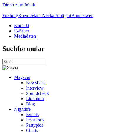
Direkt zum Inhalt
Freiburg
Rhein-Main-Neckar
Stuttgart
Bundesweit
Kontakt
E-Paper
Mediadaten
Suchformular
Magazin
Newsflash
Interview
Soundcheck
Literatour
Blog
Nightlife
Events
Locations
Partypics
Charts