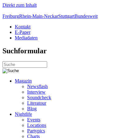
Direkt zum Inhalt
Freiburg
Rhein-Main-Neckar
Stuttgart
Bundesweit
Kontakt
E-Paper
Mediadaten
Suchformular
Magazin
Newsflash
Interview
Soundcheck
Literatour
Blog
Nightlife
Events
Locations
Partypics
Charts