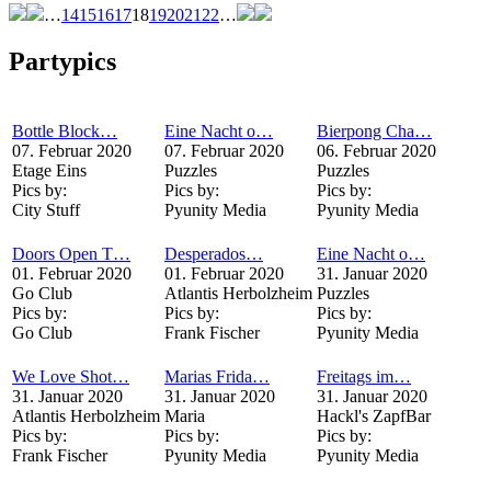
…
14
15
16
17
18
19
20
21
22
…
Partypics
Bottle Block…
Eine Nacht o…
Bierpong Cha…
07. Februar 2020
07. Februar 2020
06. Februar 2020
Etage Eins
Puzzles
Puzzles
Pics by:
Pics by:
Pics by:
City Stuff
Pyunity Media
Pyunity Media
Doors Open T…
Desperados…
Eine Nacht o…
01. Februar 2020
01. Februar 2020
31. Januar 2020
Go Club
Atlantis Herbolzheim
Puzzles
Pics by:
Pics by:
Pics by:
Go Club
Frank Fischer
Pyunity Media
We Love Shot…
Marias Frida…
Freitags im…
31. Januar 2020
31. Januar 2020
31. Januar 2020
Atlantis Herbolzheim
Maria
Hackl's ZapfBar
Pics by:
Pics by:
Pics by:
Frank Fischer
Pyunity Media
Pyunity Media