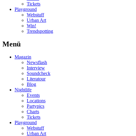
Tickets
Playground
Webstuff
Urban Art
Win!
Trendspotting
Menü
Magazin
Newsflash
Interview
Soundcheck
Literatour
Blog
Nightlife
Events
Locations
Partypics
Charts
Tickets
Playground
Webstuff
Urban Art